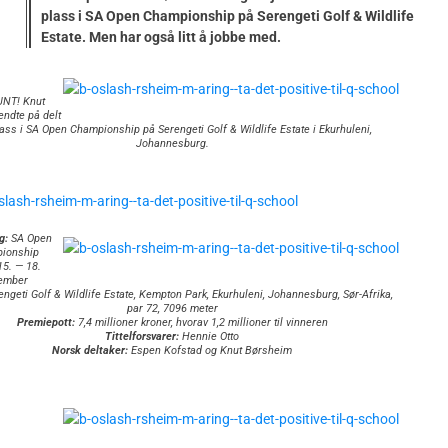
plass i SA Open Championship på Serengeti Golf & Wildlife
Estate. Men har også litt å jobbe med.
NT! Knut
ndte på delt
lass i SA Open Championship på Serengeti Golf & Wildlife Estate i Ekurhuleni,
Johannesburg.
g:
SA Open
ionship
5. — 18.
ember
ngeti Golf & Wildlife Estate, Kempton Park, Ekurhuleni, Johannesburg, Sør-Afrika,
par 72, 7096 meter
Premiepott:
7,4 millioner kroner, hvorav 1,2 millioner til vinneren
Tittelforsvarer:
Hennie Otto
Norsk deltaker:
Espen Kofstad og Knut Børsheim