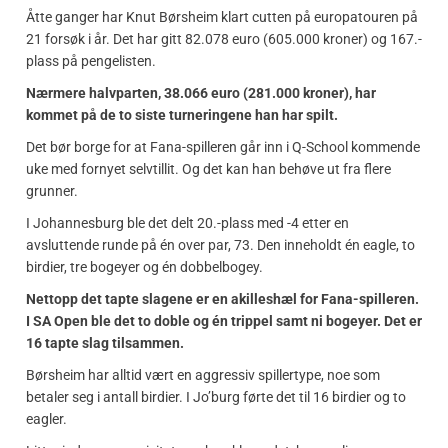
Åtte ganger har Knut Børsheim klart cutten på europatouren på
21 forsøk i år. Det har gitt 82.078 euro (605.000 kroner) og 167.-
plass på pengelisten.
Nærmere halvparten, 38.066 euro (281.000 kroner), har
kommet på de to siste turneringene han har spilt.
Det bør borge for at Fana-spilleren går inn i Q-School kommende
uke med fornyet selvtillit. Og det kan han behøve ut fra flere
grunner.
I Johannesburg ble det delt 20.-plass med -4 etter en
avsluttende runde på én over par, 73. Den inneholdt én eagle, to
birdier, tre bogeyer og én dobbelbogey.
Nettopp det tapte slagene er en akilleshæl for Fana-spilleren.
I SA Open ble det to doble og én trippel samt ni bogeyer. Det er
16 tapte slag tilsammen.
Børsheim har alltid vært en aggressiv spillertype, noe som
betaler seg i antall birdier. I Jo’burg førte det til 16 birdier og to
eagler.