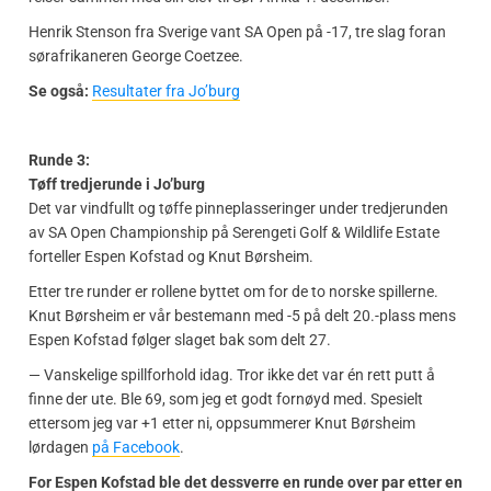
Henrik Stenson fra Sverige vant SA Open på -17, tre slag foran
sørafrikaneren George Coetzee.
Se også:
Resultater fra Jo’burg
Runde 3:
Tøff tredjerunde i Jo’burg
Det var vindfullt og tøffe pinneplasseringer under tredjerunden
av SA Open Championship på Serengeti Golf & Wildlife Estate
forteller Espen Kofstad og Knut Børsheim.
Etter tre runder er rollene byttet om for de to norske spillerne.
Knut Børsheim er vår bestemann med -5 på delt 20.-plass mens
Espen Kofstad følger slaget bak som delt 27.
— Vanskelige spillforhold idag. Tror ikke det var én rett putt å
finne der ute. Ble 69, som jeg et godt fornøyd med. Spesielt
ettersom jeg var +1 etter ni, oppsummerer Knut Børsheim
lørdagen
på Facebook
.
For Espen Kofstad ble det dessverre en runde over par etter en