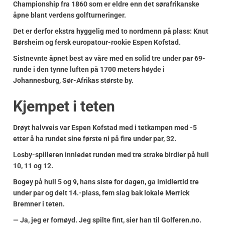
Championship fra 1860 som er eldre enn det sørafrikanske
åpne blant verdens golfturneringer.
Det er derfor ekstra hyggelig med to nordmenn på plass: Knut
Børsheim og fersk europatour-rookie Espen Kofstad.
Sistnevnte åpnet best av våre med en solid tre under par 69-
runde i den tynne luften på 1700 meters høyde i
Johannesburg, Sør-Afrikas største by.
Kjempet i teten
Drøyt halvveis var Espen Kofstad med i tetkampen med -5
etter å ha rundet sine første ni på fire under par, 32.
Losby-spilleren innledet runden med tre strake birdier på hull
10, 11 og 12.
Bogey på hull 5 og 9, hans siste for dagen, ga imidlertid tre
under par og delt 14.-plass, fem slag bak lokale Merrick
Bremner i teten.
— Ja, jeg er fornøyd. Jeg spilte fint, sier han til Golferen.no.