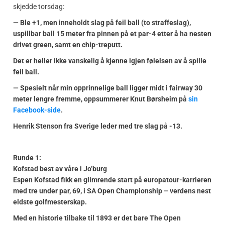
skjedde torsdag:
— Ble +1, men inneholdt slag på feil ball (to straffeslag),
uspillbar ball 15 meter fra pinnen på et par-4 etter å ha nesten
drivet green, samt en chip-treputt.
Det er heller ikke vanskelig å kjenne igjen følelsen av å spille
feil ball.
— Spesielt når min opprinnelige ball ligger midt i fairway 30
meter lengre fremme, oppsummerer Knut Børsheim på
sin
Facebook-side
.
Henrik Stenson fra Sverige leder med tre slag på -13.
Runde 1:
Kofstad best av våre i Jo’burg
Espen Kofstad fikk en glimrende start på europatour-karrieren
med tre under par, 69, i SA Open Championship – verdens nest
eldste golfmesterskap.
Med en historie tilbake til 1893 er det bare The Open