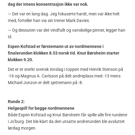
dag der intens konsentrasjon ikke var nok.
— Det var en lang dag. Jeg fokuserte hardt, men var ikke helt
med, forteller han via sin trener Mark Davies.
— Og dessuten var det vindfullt og vanskelige pinner, legger han
til.
Espen Kofstad er førstemann ut av nordmennene i
finalerunden klokken 8.53 norsk tid. Knut Børsheim starter
klokken 9.20.
Det er et sterkt svensk innslag i toppen med Henrik Stenson på
-16 og Magnus A. Carlsson på delt andreplass med -13 mens
Michael Jonzon er delt sjettemann på -8.
Runde 2:
Helgespill for begge nordmennene
Både Espen Kofstad og Knut Børsheim får spille alle fire rundene
i Jo’burg. Det ble klart da den utsatte andrerunden ble avsluttet
lørdag morgen.