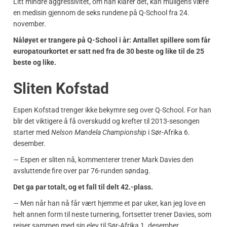
Litt mindre aggressivitet, om han klarer det, kan muligens være
en medisin gjennom de seks rundene på Q-School fra 24.
november.
Nåløyet er trangere på Q-School i år: Antallet spillere som får
europatourkortet er satt ned fra de 30 beste og like til de 25
beste og like.
Sliten Kofstad
Espen Kofstad trenger ikke bekymre seg over Q-School. For han
blir det viktigere å få overskudd og krefter til 2013-sesongen
starter med
Nelson Mandela Championship
i Sør-Afrika 6.
desember.
— Espen er sliten nå, kommenterer trener Mark Davies den
avsluttende fire over par 76-runden søndag.
Det ga par totalt, og et fall til delt 42.-plass.
— Men når han nå får vært hjemme et par uker, kan jeg love en
helt annen form til neste turnering, fortsetter trener Davies, som
reiser sammen med sin elev til Sør-Afrika 1. desember.