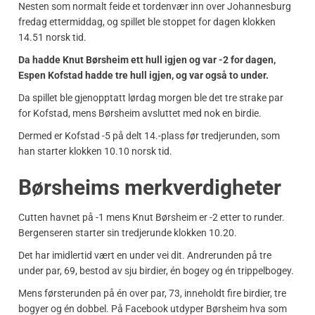
Nesten som normalt feide et tordenvær inn over Johannesburg
fredag ettermiddag, og spillet ble stoppet for dagen klokken
14.51 norsk tid.
Da hadde Knut Børsheim ett hull igjen og var -2 for dagen,
Espen Kofstad hadde tre hull igjen, og var også to under.
Da spillet ble gjenopptatt lørdag morgen ble det tre strake par
for Kofstad, mens Børsheim avsluttet med nok en birdie.
Dermed er Kofstad -5 på delt 14.-plass før tredjerunden, som
han starter klokken 10.10 norsk tid.
Børsheims merkverdigheter
Cutten havnet på -1 mens Knut Børsheim er -2 etter to runder.
Bergenseren starter sin tredjerunde klokken 10.20.
Det har imidlertid vært en under vei dit. Andrerunden på tre
under par, 69, bestod av sju birdier, én bogey og én trippelbogey.
Mens førsterunden på én over par, 73, inneholdt fire birdier, tre
bogyer og én dobbel. På Facebook utdyper Børsheim hva som