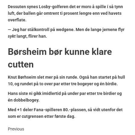
Dessuten synes Losby-golferen det er moro å spille í så tynn
luft, der ballen går omtrent ti prosent lengre enn ved havets
overflate.
— Jeg har stålkontroll på wedgene. Men de lange jernene flyr
sykt
langt, flirer han.
Børsheim bør kunne klare
cutten
Knut Børhseim slet mer på sin runde. Også han startet på hull
10, og rundet på to over par etter tre bogeyer og én birdie.
Hans siste ni gikk imidlertid på under par etter tre birdier og
én dobbelbogey.
Med +1 deler Fana-spilleren 80.-plassen, så vidt utenfor det
som er cutgrensen etter første dag.
Previous