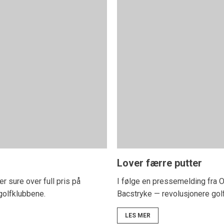
Lover færre putter
er sure over full pris på
I følge en pressemelding fra 
 golfklubbene.
Bacstryke — revolusjonere golf
LES MER