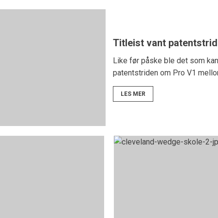
Titleist vant patentstrid
Like før påske ble det som kans
patentstriden om Pro V1 mellom
LES MER