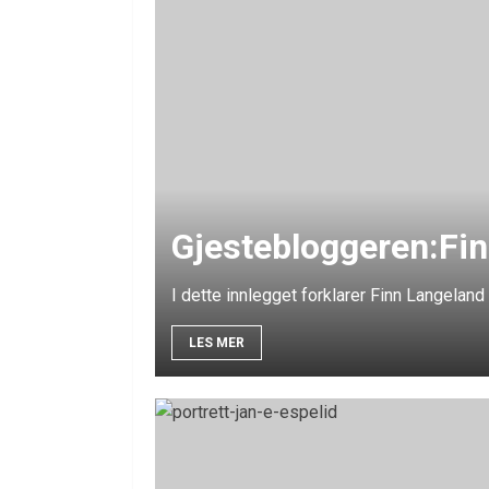
Gjestebloggeren:Fi
I dette innlegget forklarer Finn Langeland 
LES MER