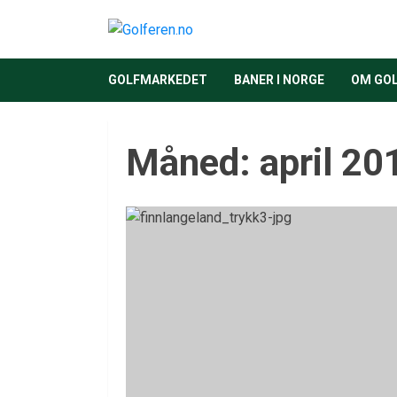
GOLFMARKEDET
BANER I NORGE
OM GO
Måned:
april 20