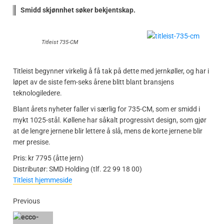
Smidd skjønnhet søker bekjentskap.
Titleist 735-CM
Titleist begynner virkelig å få tak på dette med jernkøller, og har i
løpet av de siste fem-seks årene blitt blant bransjens
teknologiledere.
Blant årets nyheter faller vi særlig for 735-CM, som er smidd i
mykt 1025-stål. Køllene har såkalt progressivt design, som gjør
at de lengre jernene blir lettere å slå, mens de korte jernene blir
mer presise.
Pris: kr 7795 (åtte jern)
Distributør: SMD Holding (tlf. 22 99 18 00)
Titleist hjemmeside
Previous