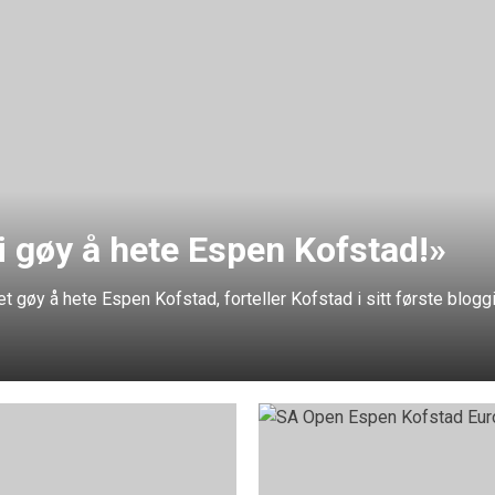
i gøy å hete Espen Kofstad!»
det gøy å hete Espen Kofstad, forteller Kofstad i sitt første blog