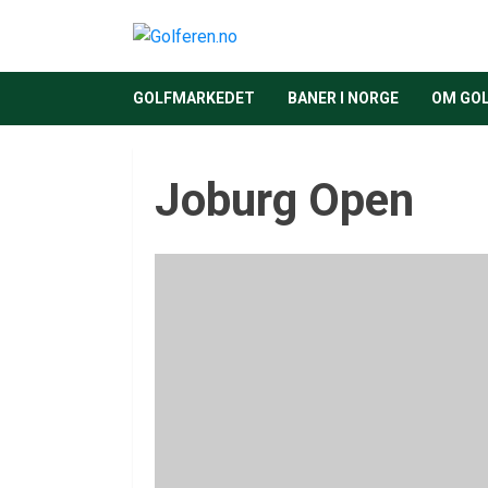
GOLFMARKEDET
BANER I NORGE
OM GO
Joburg Open