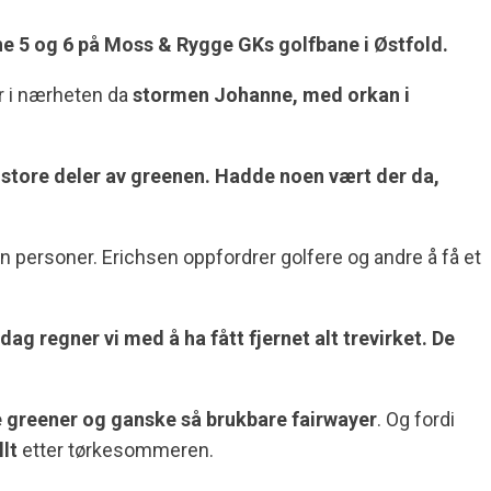
ene 5 og 6 på Moss & Rygge GKs golfbane i Østfold.
r i nærheten da
stormen Johanne, med orkan i
r store deler av greenen. Hadde noen vært der da,
n personer. Erichsen oppfordrer golfere og andre å få et
ag regner vi med å ha fått fjernet alt trevirket. De
e greener og ganske så brukbare fairwayer
. Og fordi
lt
etter tørkesommeren.