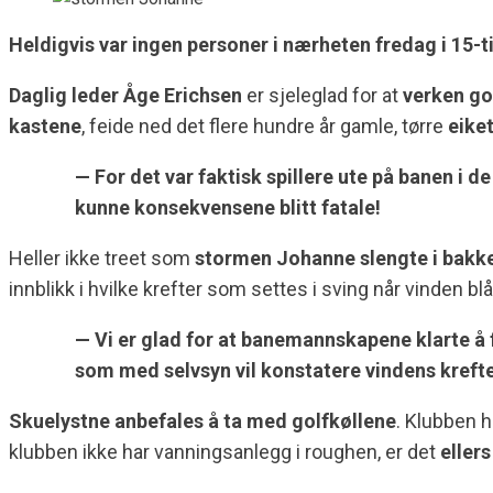
Heldigvis var ingen personer i nærheten fredag i 15-
Daglig leder Åge Erichsen
er sjeleglad for at
verken go
kastene
, feide ned det flere hundre år gamle, tørre
eike
— For det var faktisk spillere ute på banen i 
kunne konsekvensene blitt fatale!
Heller ikke treet som
stormen Johanne slengte i bakken
innblikk i hvilke krefter som settes i sving når vinden bl
— Vi er glad for at banemannskapene klarte å få
som med selvsyn vil konstatere vindens kreft
Skuelystne anbefales å ta med golfkøllene
. Klubben h
klubben ikke har vanningsanlegg i roughen, er det
eller