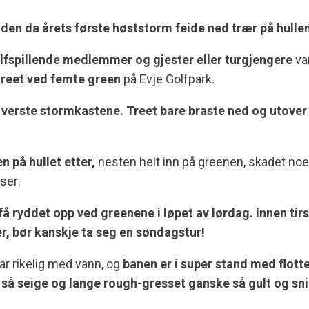
tiden da årets første høststorm feide ned trær på hull
lfspillende medlemmer og gjester eller turgjengere
va
treet ved femte green
på Evje Golfpark.
de verste stormkastene. Treet bare braste ned og utove
 på hullet etter,
nesten helt inn på greenen, skadet noe
åser:
 ryddet opp ved greenene i løpet av lørdag. Innen tirsd
er, bør kanskje ta seg en søndagstur!
ar rikelig med vann, og
banen er i super stand med flott
s så seige og lange rough-gresset ganske så gult og snil