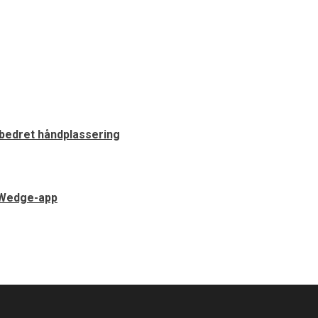
rbedret håndplassering
 Wedge-app