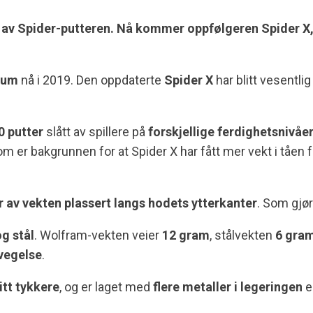
g av Spider-putteren. Nå kommer oppfølgeren Spider X,
leum
nå i 2019. Den oppdaterte
Spider X
har blitt vesentli
0 putter
slått av spillere på
forskjellige ferdighetsnivåe
m er bakgrunnen for at Spider X har fått mer vekt i tåen 
 av vekten plassert langs hodets ytterkanter
. Som gjør
g stål
. Wolfram-vekten veier
12 gram
, stålvekten
6 gra
vegelse
.
itt tykkere
, og er laget med
flere metaller i legeringen
e