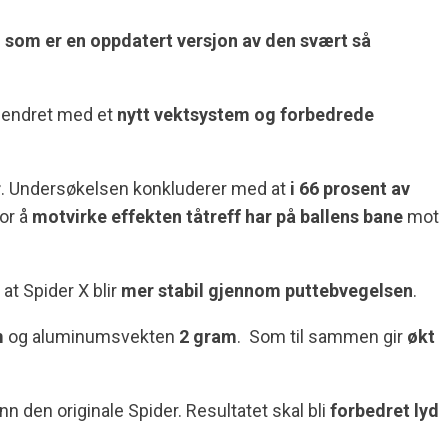
 som er en oppdatert versjon av den svært så
g endret med et
nytt vektsystem og forbedrede
r
. Undersøkelsen konkluderer med at
i 66 prosent av
for å
motvirke effekten tåtreff har på ballens bane
mot
 at Spider X blir
mer stabil gjennom puttebvegelsen
.
m
og aluminumsvekten
2 gram
. Som til sammen gir
økt
nn den originale Spider. Resultatet skal bli
forbedret lyd