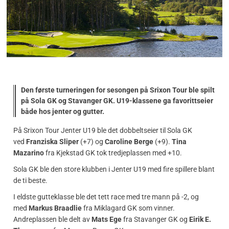
Den første turneringen for sesongen på Srixon Tour ble spilt
på Sola GK og Stavanger GK. U19-klassene ga favorittseier
både hos jenter og gutter.
På Srixon Tour Jenter U19 ble det dobbeltseier til Sola GK
ved
Franziska Sliper
(+7) og
Caroline Berge
(+9).
Tina
Mazarino
fra Kjekstad GK tok tredjeplassen med +10.
Sola GK ble den store klubben i Jenter U19 med fire spillere blant
de ti beste.
I eldste gutteklasse ble det tett race med tre mann på -2, og
med
Markus Braadlie
fra Miklagard GK som vinner.
Andreplassen ble delt av
Mats Ege
fra Stavanger GK og
Eirik E.