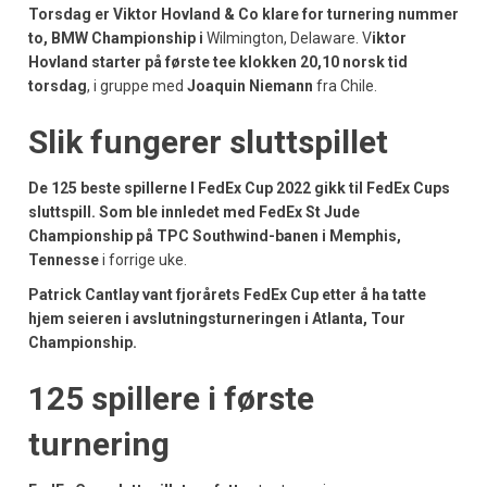
Torsdag er Viktor Hovland & Co klare for turnering nummer
to, BMW Championship i
Wilmington, Delaware. V
iktor
Hovland starter på første tee klokken 20,10 norsk tid
torsdag
, i gruppe med
Joaquin Niemann
fra Chile.
Slik fungerer sluttspillet
De 125 beste spillerne I FedEx Cup 2022 gikk til FedEx Cups
sluttspill. Som ble innledet med F
edEx St Jude
Championship
på TPC Southwind-banen i Memphis,
Tennesse
i forrige uke.
Patrick Cantlay vant fjorårets FedEx Cup etter å ha tatte
hjem seieren i avslutningsturneringen i Atlanta, Tour
Championship.
125 spillere i første
turnering