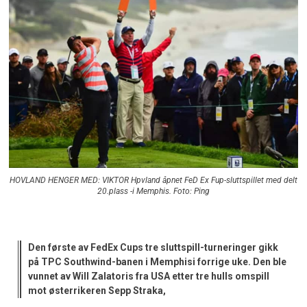
HOVLAND HENGER MED: VIKTOR Hpvland åpnet FeD Ex Fup-sluttspillet med delt
20.plass -i Memphis. Foto: Ping
Den første av FedEx Cups tre sluttspill-turneringer gikk
på TPC Southwind-banen i Memphisi forrige uke. Den ble
vunnet av Will Zalatoris fra USA etter tre hulls omspill
mot østerrikeren Sepp Straka,