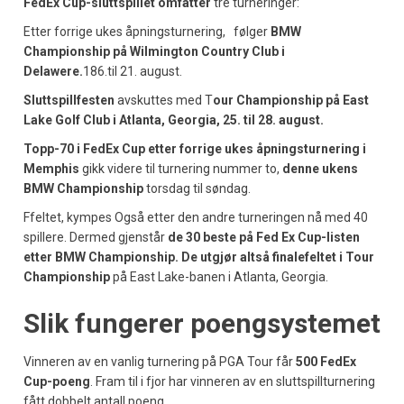
FedEx Cup-sluttspillet omfatter
tre turneringer:
Etter forrige ukes åpningsturnering, følger
BMW
Championship på
Wilmington Country Club i
Delawere.
186.til 21. august.
S
luttspillfesten
avskuttes med T
our Championship på East
Lake Golf Club i Atlanta, Georgia, 25. til 28. august.
Topp-70 i FedEx Cup etter forrige ukes åpningsturnering i
Memphis
gikk videre til turnering nummer to,
denne ukens
BMW Championship
torsdag til søndag.
Ffeltet, kympes Også etter den andre turneringen nå med 40
spillere. Dermed gjenstår
de 30 beste på Fed Ex Cup-listen
etter BMW Championship. De utgjør altså finalefeltet i Tour
Championship
på East Lake-banen i Atlanta, Georgia.
Slik fungerer poengsystemet
Vinneren av en vanlig turnering på PGA Tour får
500 FedEx
Cup-poeng
. Fram til i fjor har vinneren av en sluttspillturnering
fått dobbelt antall poeng.