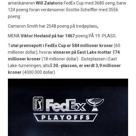
amerikaneren
Will Zalatoris
FedEx Cup med 3680 oeng, barw
124 poeng foran verdensener Scottie Scheffler med 3556
poeng.
Cameron Smith har 2548 poeng på tredjeplass
,
MENA
Viktor Hovland på har 1467
poeng PÅ 19.-PLASS.
T
otal premiepott i FedEx Cup er 584 millioner kroner
(60
millioner dollar), hvorav
vinneren på East Lake mottar 174
millioner kroner
(18 millioner dollar) . Sisteplassen i East
Lake-turneringen, altså
30.-plassen, er verdt 3,9 millioner
kroner
(4000.000 dollar).