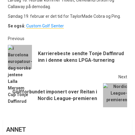
Lørdag 18. februar kommer Titleist, Cleveland/Srixon og
Callaway på demodag.
Søndag 19. februar er det tid for TaylorMade Cobra og Ping.
Se også:
Custom Golf Senter
Previous
Karrierebeste sendte Tonje Daffinrud
inn i denne ukens LPGA-turnering
Next
Golfforbundet imponert over Reitan i
Nordic League-premieren
ANNET