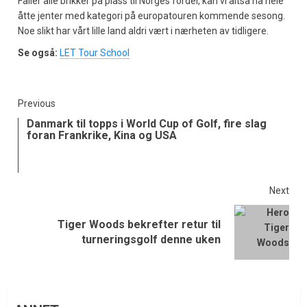
Faller alle brikker på plass til Norges fordel, kan vi altså ha hele
åtte jenter med kategori på europatouren kommende sesong.
Noe slikt har vårt lille land aldri vært i nærheten av tidligere.
Se også:
LET Tour School
Previous
Danmark til topps i World Cup of Golf, fire slag
foran Frankrike, Kina og USA
Next
Tiger Woods bekrefter retur til
turneringsgolf denne uken