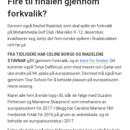
Fire til finalen gjennom
forkvalik?
Dersom også Rachel Raastad, som skal spille sin forkvalik
på
Mohammedia Golf Club
i Marokko 9.-12. desember,
kvalifiserer seg, betyr det fem norske spillere i finalekvaliken
rett før jul.
FRA TIDLIGERE HAR CELINE BORGE OG MADELENE
STAVNAR
gått gjennom forkvalik, og er
klare for finalen
. Dit
kommer også Tonje Daffinrud, som med misset cut i Qatar sist
uke endte på 94.-plass på europatouren. Dermed må også hun
gjennom Tour School for å beholde plassen på europatouren
neste sesong.
Klarer alle fem å ende topp-30, slår de følge med Suzann
Pettersen og Marianne Skarpnord som innehavere av
europatourkort for 2017. I tillegg har Caroline Martens fått
medisinsk fritak for 2016 på grunn av ankelskade, og vil
beholde sin europatourstatus i 2017.