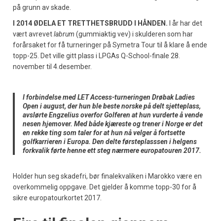
på grunn av skade.
I 2014 ØDELA ET TRETTHETSBRUDD I HÅNDEN.
I år har det
vært avrevet
labrum
(gummiaktig vev) i skulderen som har
forårsaket for få turneringer på Symetra Tour til å klare å ende
topp-25. Det ville gitt plass i LPGAs Q-School-finale 28.
november til 4.desember.
I forbindelse med LET Access-turneringen Drøbak Ladies
Open i august, der hun ble beste norske på delt sjetteplass,
avslørte Engzelius overfor Golferen at hun vurderte å vende
nesen hjemover. Med både kjæreste og trener i Norge er det
en rekke ting som taler for at hun nå velger å fortsette
golfkarrieren i Europa. Den delte førsteplasssen i helgens
forkvalik førte henne ett steg nærmere europatouren 2017.
Holder hun seg skadefri, bør finalekvaliken i Marokko være en
overkommelig oppgave. Det gjelder å komme topp-30 for å
sikre europatourkortet 2017.