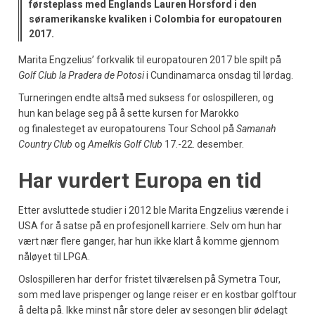
førsteplass med Englands Lauren Horsford i den
søramerikanske kvaliken i Colombia for europatouren
2017.
Marita Engzelius’ forkvalik til europatouren 2017 ble spilt på
Golf Club la Pradera de Potosi
i Cundinamarca onsdag til lørdag.
Turneringen endte altså med suksess for oslospilleren, og
hun kan belage seg på å sette kursen for Marokko
og finalesteget av europatourens Tour School på
Samanah
Country Club
og
Amelkis Golf Club
17.-22. desember.
Har vurdert Europa en tid
Etter avsluttede studier i 2012 ble Marita Engzelius værende i
USA for å satse på en profesjonell karriere. Selv om hun har
vært nær flere ganger, har hun ikke klart å komme gjennom
nåløyet til LPGA.
Oslospilleren har derfor fristet tilværelsen på Symetra Tour,
som med lave prispenger og lange reiser er en kostbar golftour
å delta på. Ikke minst når store deler av sesongen blir ødelagt