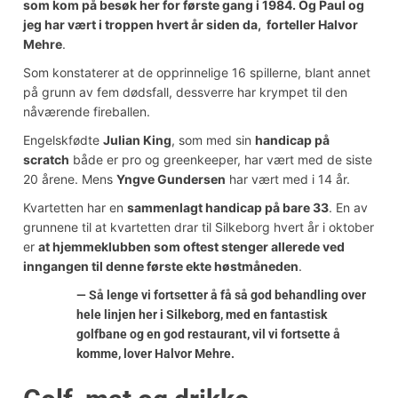
som kom på besøk her for første gang i 1984. Og Paul og
jeg har vært i troppen hvert år siden da, forteller Halvor
Mehre
.
Som konstaterer at de opprinnelige 16 spillerne, blant annet
på grunn av fem dødsfall, dessverre har krympet til den
nåværende fireballen.
Engelskfødte
Julian King
, som med sin
handicap på
scratch
både er pro og greenkeeper, har vært med de siste
20 årene. Mens
Yngve Gundersen
har vært med i 14 år.
Kvartetten har en
sammenlagt handicap på bare 33
. En av
grunnene til at kvartetten drar til Silkeborg hvert år i oktober
er
at hjemmeklubben som oftest stenger allerede ved
inngangen til denne første ekte høstmåneden
.
— Så lenge vi fortsetter å få så god behandling over
hele linjen her i Silkeborg, med en fantastisk
golfbane og en god restaurant, vil vi fortsette å
komme, lover Halvor Mehre.