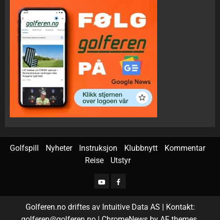
Golfspill
Nyheter
Instruksjon
Klubbnytt
Kommentar
Reise
Utstyr
Golferen.no driftes av Intuitive Data AS | Kontakt:
golferen@golferen.no
|
ChromeNews
by AF themes.