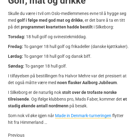
Golf, mat og drikke
Skulle du være i tvil om Oslo-medlemmenes evne til å hygge seg
med
golf i følge med god mat og drikke
, er det bare å ta en titt
på det
programmet kvartetten hadde bestilt
i Silkeborg:
Torsdag:
18 hull golf og svinestekmiddag.
Fredag:
To ganger 18 hull golf og frikadeller (danske kjøttkaker).
Lørdag:
To ganger 18 hull golf og dansk biff.
Søndag:
To ganger 18 hull golf.
I tilføyelsen på bestillingen fra Halvor Mehre var det presisert at
det også måtte være med
noen flasker Aalborg Jubileum
.
I Silkeborg er de naturlig nok
stolt over de trofaste norske
tilreisende
. Og ifølge klubbens pro, Mads Faber, kommer det
et
stadig økende antall nordmenn
på besøk.
Som nok vil øke igjen når
Made in Denmark-turneringen
flytter
hit fra Himmerland …
Previous