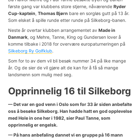
første gang var klubbens store stjerne, nåværende
Ryder
Cup-kaptein
,
Thomas Bjørn
bare en sorgløs gutt på 13 år.
Som elsket å spille runde etter runde på Silkeborg-banen.
Neste år overtar klubben arrangementet av
Made in
Danmark
, og Mehre, Tanne, King og Gundersen lover å
komme tilbake i 2018 for overvære europaturneringen på
Silkeborg Ry Golfklub
.
Som for to av dem vil bli besøk nummer 34 på like mange
år. Og de sier de vil gjøre alt de kan for å få så mange
landsmenn som mulig med seg
.
Opprinnelig 16 til Silkeborg
— Det var en god venn i Oslo som for 33 år siden anbefalte
oss å besøke Silkeborg. Han hadde hatt en god opplevelse
med Hole in one her i 1982, sier Paul Tanne, som
opprinnelig er engelsk.
— På hans anbefaling dannet vi en gruppe på 16 mann