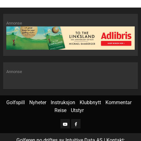
Annonse
Annonse
Golfspill
Nyheter
Instruksjon
Klubbnytt
Kommentar
Reise
Utstyr
Golferen.no driftes av Intuitive Data AS | Kontakt: