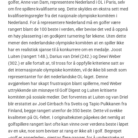
golfer, Anne van Dam, representere Nederland i OL i Paris, selv
om fire spillere kvalifiserte seg. Dette skyldes en ekstra sett med
kvalifiseringsregler fra det nasjonale olympiske komitéen i
Nederland. For å representere Nederland må en golfer være
rangert blant de 100 beste i verden, eller bevise det ved å oppnå
en høy plassering i en godkjent turnering før lekene. Uten dette
mener den nederlandske olympiske komitéen at en spiller ikke
har en realistisk sjanse til å konkurrere om en medalje. Joost
Luiten (rangert 148.), Darius van Driel (242.) og Dewi Weber
(302.) er alle fortalt at, til tross for å oppfylle kriteriene satt av
det internasjonale olympiske komitéen, vil de ikke bli sendt som
representanter for det nederlandske OL-laget. Denne
avgjørelsen har skapt frustrasjon blant spillerne, med Weber
uttrykkende sin misnøye til Golf Digest og Luiten kritiserte
komitéen på sosiale medier. Det forventes at Luiten og van Driel
blir erstattet av Joel Girrbach fra Sveits og Tapio Pulkkanen fra
Finland, begge rangert utenfor de 350 beste. Dette vil svekke
kvaliteten på OL-feltet. I originalteksten påpekes det nemlig at
golfspillere rangert lavt ofte kan vinne over verdens beste i løpet
av en uke, noe som beviser at rang er ikke alt i golf. Begrepet
«golf er annerledes» gjentas flere ganger, for å understreke at