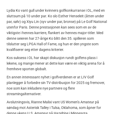
Lydia Ko vant gull under kvinners golfkonkurranse i OL, med en
sluttsum på 10 under par. Ko slo Esther Henseleit (åtten under
par, sølv) og Xiyu Lin (syv under par, bronse) på Le Golf National
utenfor Paris. Denne prestasjonen kan sees som en av de
viktigste i hennes karriere, flankert av hennes major-titler. Med
denne seieren har 27-årige Ko blitt den 35. spilleren som
tilslutter seg LPGA Hall of Fame, og hun er den yngste som
kvalifiserer seg etter dagens kriterier.
Kos suksess i OL har skapt diskusjon rundt golfens plass i
lekene, og mange mener at dette kan være en viktig arena for å
fremheve sporten globalt.
En annen interessant nyhet i golfverdenen er at LIV Golf
planlegger å forbedre sin TV-distribusjon for 2025 og fremover,
noe som kan inkludere nye partnere og flere
streamingalternativer.
Avslutningsvis, Rianne Malixi vant US Women’s Amateur på
søndag mot Asterisk Talley i Tulsa, Oklahoma, som åpner for
denne ukens U.S. Amateur på Hazeltine i Minnesota.