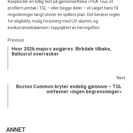
Koepka blir en tidlig test på gjeninnsettelse i PGA Tour, et
profilert unntak i TGL – eller begge deler – vil valget hans få
ringvirkninger langt utover én spillers plan. Det berører regler
for eligibility, mulig forsoning med LIV-alumni, og
konkurransebalansen i toppsjiktet av herregolfen.
Previous
Hvor 2026‑majors avgjøres: Birkdale tilbake,
Baltusrol overrasker
Next
Boston Common bryter endelig gjennom – TGL
omfavner «ingen begrensninger»
ANNET