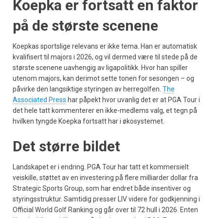
Koepka er fortsatt en faktor
på de største scenene
Koepkas sportslige relevans er ikke tema. Han er automatisk
kvalifisert til majors i 2026, og vil dermed være til stede på de
største scenene uavhengig av ligapolitikk. Hvor han spiller
utenom majors, kan derimot sette tonen for sesongen – og
påvirke den langsiktige styringen av herregolfen.
The
Associated Press
har påpekt hvor uvanlig det er at PGA Tour i
det hele tatt kommenterer en ikke-medlems valg, et tegn på
hvilken tyngde Koepka fortsatt har i økosystemet.
Det større bildet
Landskapet er i endring. PGA Tour har tatt et kommersielt
veiskille, støttet av en investering på flere milliarder dollar fra
Strategic Sports Group, som har endret både insentiver og
styringsstruktur. Samtidig presser LIV videre for godkjenning i
Official World Golf Ranking og går over til 72 hull i 2026. Enten