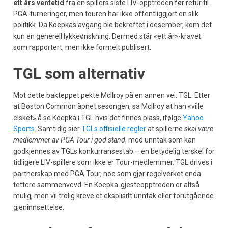
ett års ventetid
fra en spillers siste LIV-opptreden før retur til
PGA-turneringer, men touren har ikke offentliggjort en slik
politikk. Da Koepkas avgang ble bekreftet i desember, kom det
kun en generell lykkeønskning. Dermed står «ett år»-kravet
som rapportert, men ikke formelt publisert.
TGL som alternativ
Mot dette bakteppet pekte McIlroy på en annen vei: TGL. Etter
at Boston Common åpnet sesongen, sa McIlroy at han «ville
elsket» å se Koepka i TGL hvis det finnes plass, ifølge
Yahoo
Sports
. Samtidig sier
TGLs offisielle regler
at spillerne
skal være
medlemmer av PGA Tour i god stand
, med unntak som kan
godkjennes av TGLs konkurransestab – en betydelig terskel for
tidligere LIV-spillere som ikke er Tour-medlemmer. TGL drives i
partnerskap med PGA Tour, noe som gjør regelverket enda
tettere sammenvevd. En Koepka-gjesteopptreden er altså
mulig, men vil trolig kreve et eksplisitt unntak eller forutgående
gjeninnsettelse.