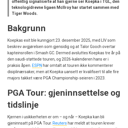
offentlig signaliserte at han gjerne ser Koepka i TGL, den
teknologidrevne ligaen McIlroy har startet sammen med
Tiger Woods.
Bakgrunn
Koepkas exit ble kunngjort 23. desember 2025, med LIV som
beskrev avgjørelsen som gjensidig og at Talor Gooch overtar
kapteinsrollen i Smash GC. Dermed avsluttes Koepkas tre år på
den saudi-støttede touren, og 2026-kalenderen hans er i
praksis åpen.
ESPN
har omtalt at touren ikke kommenterer
disiplinærsaker, men at Koepka uansett er kvalifisert til alle fire
majors takket være PGA Championship-seieren i 2023.
PGA Tour: gjeninnsettelse og
tidslinje
Kjernen i usikkerheten er om – og når – Koepka kan bli
gjeninnsatt på PGA Tour.
Reuters
har meldt at touren krever