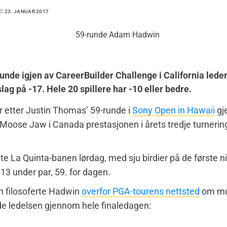
23. JANUAR 2017
unde igjen av CareerBuilder Challenge i California lede
lag på -17. Hele 20 spillere har -10 eller bedre.
r etter Justin Thomas’ 59-runde i
Sony Open in Hawaii
gj
 Moose Jaw i Canada prestasjonen i årets tredje turneri
te La Quinta-banen lørdag, med sju birdier på de første n
 13 under par, 59. for dagen.
n filosoferte Hadwin
overfor PGA-tourens nettsted
om mu
de ledelsen gjennom hele finaledagen: