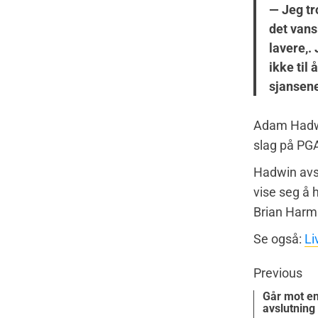
— Jeg tr
det vans
lavere,.
ikke til
sjansen
Adam Hadwin
slag på PGA
Hadwin avsl
vise seg å 
Brian Harm
Se også:
Li
Previous
Går mot en
avslutning