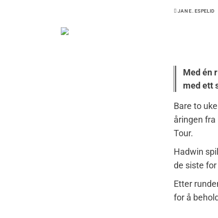
JAN E. ESPELID
Med én r
med ett s
Bare to uke
åringen fra
Tour.
Hadwin spil
de siste for
Etter runde
for å behol