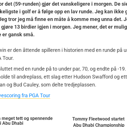
or det (59-runden) gjør det vanskeligere i morgen. De si
keligste i golf er å følge opp en lav runde. Jeg kan ikke
 Jeg tror jeg må finne en måte å komme meg unna det.
 å gjøre 13 birdier igjen i morgen. Jeg mener, det er muli
e er gansk små.
 er den åttende spilleren i historien med en runde på 
 Tour.
uttet med en runde på to under par, 70, og endte på -19. 
holde til andreplass, ett slag etter Hudson Swafford og ett
an og Bud Cauley, som delte tredjeplassen.
vescoring fra PGA Tour
 meget tett og spennende
Tommy Fleetwood startet
 i Abu Dhabi
Abu Dhabi Championship