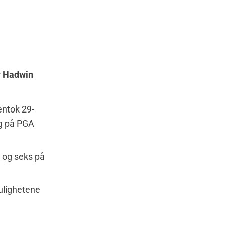
r Hadwin
entok 29-
ng på PGA
i og seks på
lighetene