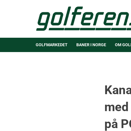
GOLFMARKEDET
BANER I NORGE
OM GOL
Kana
med 
på P