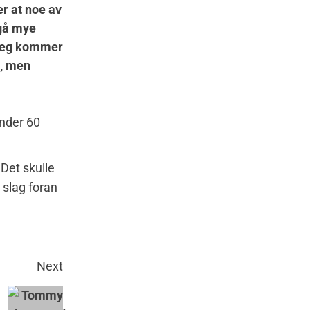
er at noe av
 gå mye
 Jeg kommer
g, men
under 60
Det skulle
 slag foran
Next