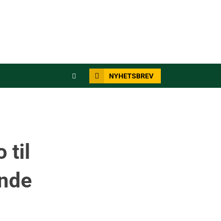
NYHETSBREV
 til
unde