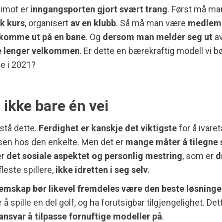
rimot er
inngangsporten gjort svært trang
. Først må ma
sk kurs
, organisert
av en klubb
. Så må man være
medlem f
å komme ut på en bane
. Og
dersom man melder seg ut
av
e lenger velkommen
. Er dette en bærekraftig modell vi b
e i 2021?
 ikke bare én vei
stå dette.
Ferdighet er kanskje det viktigste
for å ivaret
sen hos den enkelte. Men det er
mange måter å tilegne 
er
det sosiale aspektet og personlig mestring
, som er
d
fleste spillere,
ikke idretten i seg selv
.
mskap bør likevel fremdeles være den beste løsning
 spille en del golf, og ha forutsigbar tilgjengelighet. Det
ansvar å tilpasse fornuftige modeller på
.