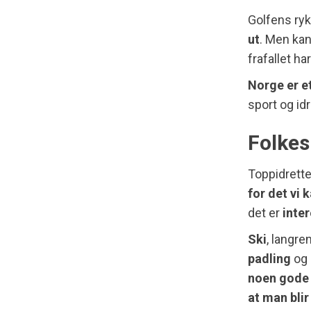
Golfens ry
ut
. Men ka
frafallet ha
Norge er et
sport og idr
Folkes
Toppidrett
for det vi 
det er
inte
Ski
, langre
padling
og 
noen gode
at man blir