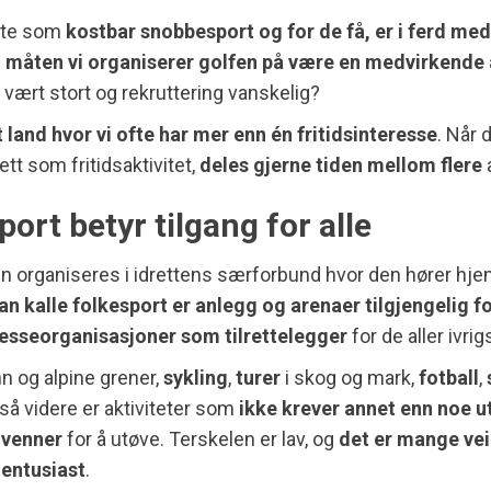
kte som
kostbar snobbesport og for de få, er i ferd med
n
måten vi organiserer golfen på være en medvirkende
r vært stort og rekruttering vanskelig?
 land hvor vi ofte har mer enn én fritidsinteresse
. Når 
ett som fritidsaktivitet,
deles gjerne tiden mellom flere
port betyr tilgang for alle
en organiseres i idrettens særforbund hvor den hører h
kan kalle folkesport er anlegg og arenaer tilgjengelig fo
resseorganisasjoner som tilrettelegger
for de aller ivrig
nn og alpine grener,
sykling
,
turer
i skog og mark,
fotball
,
så videre er aktiviteter som
ikke krever annet enn noe u
 venner
for å utøve. Terskelen er lav, og
det er mange veie
 entusiast
.