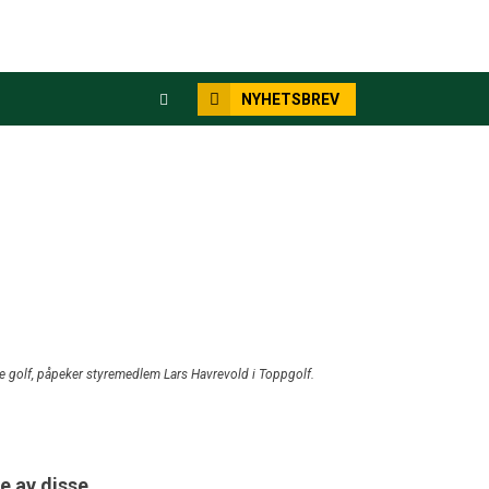
NYHETSBREV
lle golf, påpeker styremedlem Lars Havrevold i Toppgolf.
e av disse