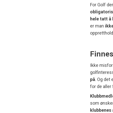
For Golf de
obligatori
hele tatt 
er man
ikk
oppretthold
Finnes
Ikke misfor
golfinteres
på
. Og det 
for de aller 
Klubbmedle
som ønsker å
klubbenes 