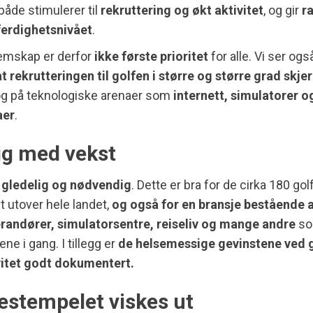
både stimulerer til
rekruttering og økt aktivitet
, og gir
r
 ferdighetsnivået
.
mskap er derfor
ikke første prioritet
for alle. Vi ser også
t rekrutteringen til golfen i større og større grad skje
 og på teknologiske arenaer som
internett, simulatorer o
aer
.
ig med vekst
 gledelig og nødvendig
. Dette er bra for de cirka 180 go
dt utover hele landet,
og også for en bransje bestående 
erandører, simulatorsentre, reiseliv og mange andre
som
ene i gang. I tillegg er
de helsemessige gevinstene ved 
ivitet godt dokumentert.
stempelet viskes ut