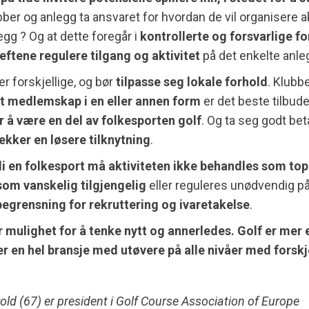
ber og anlegg ta ansvaret for hvordan de vil organisere a
egg ? Og at dette foregår i
kontrollerte og forsvarlige f
ftene regulere tilgang og aktivitet
på det enkelte anle
r forskjellige, og bør
tilpasse seg lokale forhold
. Klubb
at medlemskap i en eller annen form
er det beste tilbude
 å være en del av folkesporten golf
. Og ta seg godt bet
ekker en løsere tilknytning
.
li en folkesport må aktiviteten ikke behandles som top
som vanskelig tilgjengelig
eller reguleres unødvendig p
begrensning for rekruttering og ivaretakelse
.
r mulighet for å tenke nytt og annerledes. Golf er mer 
er en hel bransje med utøvere på alle nivåer med forskj
old (67) er president i Golf Course Association of Europe