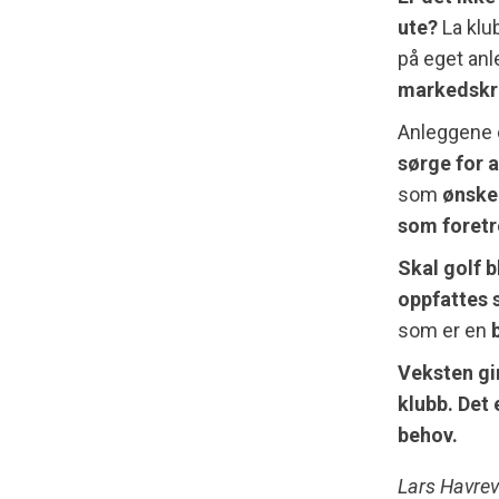
ute?
La klub
på eget anl
markedskre
Anleggene e
sørge for 
som
ønsker
som foretr
Skal golf b
oppfattes 
som er en
Veksten gi
klubb. Det 
behov.
Lars Havrev