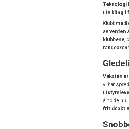
T
eknologi
utvikling i
Klubbmedle
av verden a
klubbene
,
rangearen
Gledel
Veksten er
vi har spre
utstyrslev
å holde hjul
fritidsakt
Snobbe