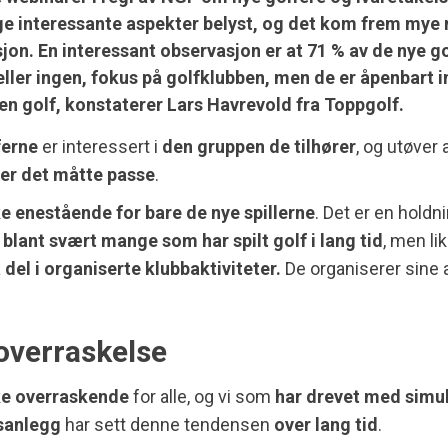
e interessante aspekter belyst, og det kom frem mye 
jon. En interessant observasjon er at 71 % av de nye go
 eller ingen, fokus på golfklubben, men de er åpenbart i
ten golf, konstaterer Lars Havrevold fra Toppgolf.
ferne
er interessert i
den gruppen de tilhører
, og utøver 
er det måtte passe
.
ke enestående for bare de nye spillerne
. Det er en holdn
blant svært mange som har spilt golf i lang tid
, men li
 del i organiserte klubbaktiviteter.
De organiserer sine a
overraskelse
ke overraskende
for alle, og vi som
har drevet med simu
sanlegg
har sett denne tendensen
over lang tid
.