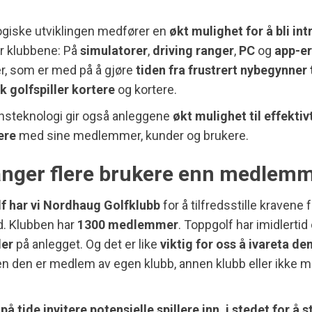
ogiske utviklingen medfører en
økt mulighet for å bli int
r klubbene: På
simulatorer
,
driving ranger
,
PC
og
app-er
r, som er med på å gjøre
tiden fra frustrert nybegynner t
k golfspiller kortere
og kortere.
nsteknologi gir også anleggene
økt mulighet til effektiv
ere
med sine medlemmer, kunder og brukere.
anger flere brukere enn medlem
f har vi Nordhaug Golfklubb
for å tilfredsstille kravene
d. Klubben har
1300 medlemmer
. Toppgolf har imidlertid
der
på anlegget. Og det er like
viktig for oss å ivareta de
en den er medlem av egen klubb, annen klubb eller ikke m
 på tide invitere potensielle spillere inn, i stedet for å