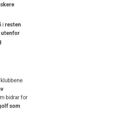
askere
 i
resten
r utenfor
g
lfklubbene
av
 bidrar for
golf som