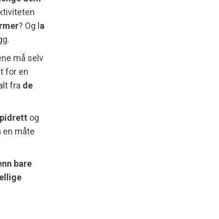
ktiviteten
ormer
? Og l
a
gg.
ene må selv
t for en
alt fra
de
pidrett
og
å en måte
enn bare
ellige