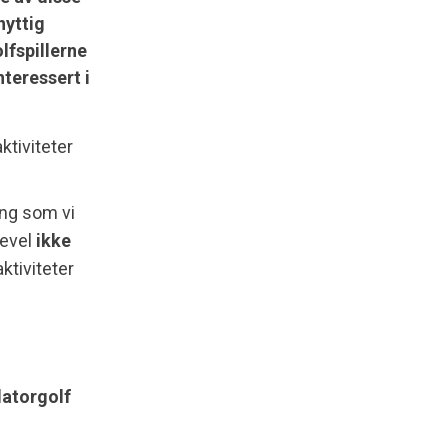
nyttig
lfspillerne
nteressert i
aktiviteter
ing som vi
kevel
ikke
ktiviteter
latorgolf