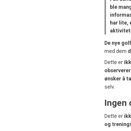
ble mang
informas
har lite,
aktivite
De nye gol
med dem
d
Dette er
ik
observerer 
ønsker å ta
selv.
Ingen 
Dette er
ik
og trening