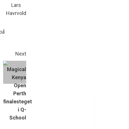
Lars
Havrvold
 på
Next