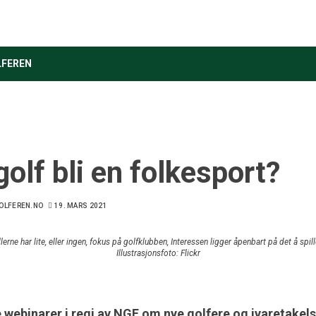
LFEREN
olf bli en folkesport?
LFEREN.NO
19. MARS 2021
ne har lite, eller ingen, fokus på golfklubben, Interessen ligger åpenbart på det å spi
Illustrasjonsfoto: Flickr
ie webinarer i regi av NGF om nye golfere og ivaretakels