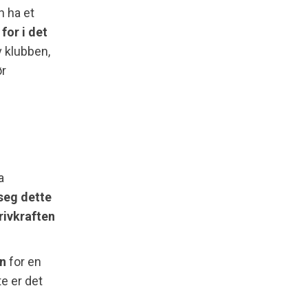
n ha et
or i det
 klubben,
ør
a
seg dette
rivkraften
en
for en
te er det