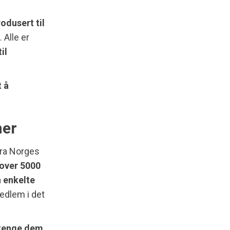
rodusert til
. Alle er
il
t å
mer
 fra Norges
over 5000
n enkelte
edlem i det
 stenge dem