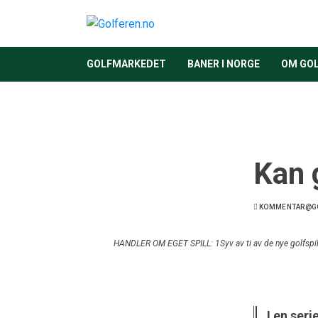
GOLFMARKEDET
BANER I NORGE
OM GO
Kan g
KOMMENTAR@GO
HANDLER OM EGET SPILL: 1Syv av ti av de nye golfspiller
I en ser