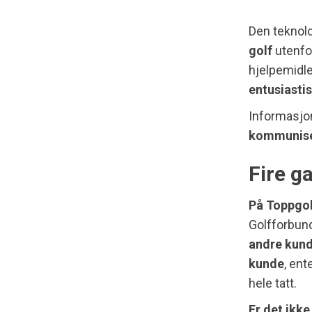
Den teknol
golf
utenfo
hjelpemidle
entusiastis
Informasjo
kommunis
Fire g
På Toppgol
Golfforbun
andre kun
kunde
, ent
hele tatt.
Er det ikke