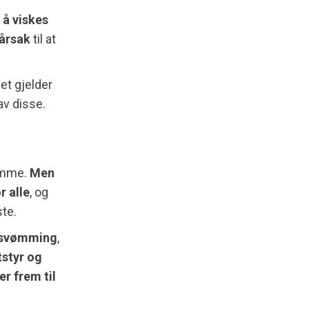
 å viskes
 årsak
til at
det gjelder
av disse.
jemme.
Men
r alle
, og
ste.
svømming
,
tstyr og
r frem til