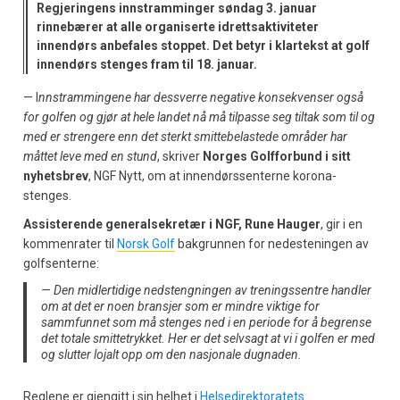
Regjeringens innstramminger søndag 3. januar
rinnebærer at alle organiserte idrettsaktiviteter
innendørs anbefales stoppet. Det betyr i klartekst at golf
innendørs stenges fram til 18. januar.
— I
nnstrammingene har dessverre negative konsekvenser også
for golfen og gjør at hele landet nå må tilpasse seg tiltak som til og
med er strengere enn det sterkt smittebelastede områder har
måttet leve med en stund
, skriver
Norges Golfforbund i sitt
nyhetsbrev
, NGF Nytt, om at innendørssenterne korona-
stenges.
Assisterende generalsekretær i NGF, Rune Hauger
, gir i en
kommenrater til
Norsk Golf
bakgrunnen for nedesteningen av
golfsenterne:
— Den midlertidige nedstengningen av treningssentre handler
om at det er noen bransjer som er mindre viktige for
sammfunnet som må stenges ned i en periode for å begrense
det totale smittetrykket. Her er det selvsagt at vi i golfen er med
og slutter lojalt opp om den nasjonale dugnaden.
Reglene er gjengitt i sin helhet i
Helsedirektoratets