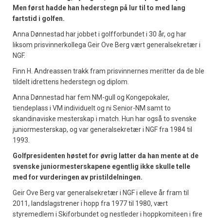
Men først hadde han hederstegn på lur til to med lang
fartstid i golfen.
Anna Dønnestad har jobbet i golfforbundet i 30 år, og har
liksom prisvinnerkollega Geir Ove Berg vært generalsekretær i
NGF.
Finn H. Andreassen trakk fram prisvinnernes meritter da de ble
tildelt idrettens hederstegn og diplom.
Anna Dønnestad har fem NM-gull og Kongepokaler,
tiendeplass i VM individuelt og ni Senior-NM samt to
skandinaviske mesterskap i match. Hun har også to svenske
juniormesterskap, og var generalsekretær i NGF fra 1984 til
1993.
Golfpresidenten høstet for øvrig latter da han mente at de
svenske juniormesterskapene egentlig ikke skulle telle
med for vurderingen av pristildelningen.
Geir Ove Berg var generalsekretær i NGF i elleve år fram til
2011, landslagstrener i hopp fra 1977 til 1980, vært
styremedlem i Skiforbundet og nestleder i hoppkomiteen i fire