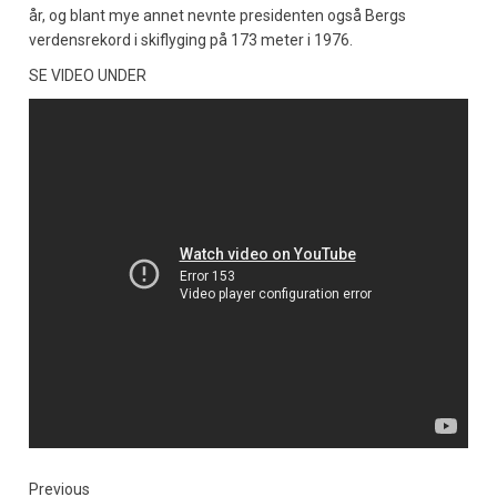
år, og blant mye annet nevnte presidenten også Bergs
verdensrekord i skiflyging på 173 meter i 1976.
SE VIDEO UNDER
Previous