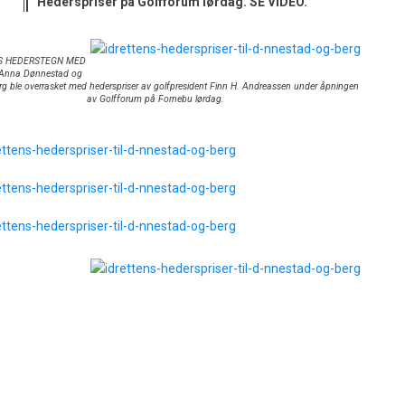
Hederspriser på Golfforum lørdag. SE VIDEO.
S HEDERSTEGN MED
Anna Dønnestad og
rg ble overrasket med hederspriser av golfpresident Finn H. Andreassen under åpningen
av Golfforum på Fornebu lørdag.