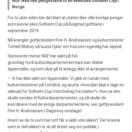
NGF ikke fikk pengestøtte til en eventuell Solheim Cup i
Norge.
For to uker siden ble det klart at staten ikke ville bevilge penger
som kunne sikre Solheim Cup på Bogstad golfbane i
september 2019.
Nå krangler golfpresident Finn H. Andreassen og kulturminister
Torhild Widvey så busta fyker om hva som egentlig har skjedd.
Sistnevnte mener NGF har søkt på feil
grunnlag fordi kulturdepartementet bare kan tildele
tippemidler, og som skal gå til anlegg, ikke til arrangementer.
— Vi har ikke søkt om tippemidler. Vi gikk en runde med
kulturministeren på forhånd, og spurte «hvordan skal vi lage en
søknad for Solheim Cup med bidrag fra staten?». Hun sa den
skulle sendes til Kulturdepartementet, og så skulle de
koordinere med de øvrige derpartementene, sier golfpresident
Finn H. Andreassen i Dagsrevy-innslaget.
Hvem av de to som har rett får vi aldri vite sikkert. Det eneste
som er
helt
sikkert er at alt dreier seg om politikk, i