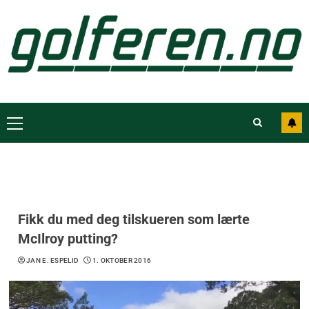
Fikk du med deg tilskueren som lærte
McIlroy putting?
JAN E. ESPELID
1. OKTOBER 2016