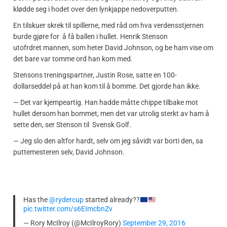
klødde seg i hodet over den lynkjappe nedoverputten.
En tilskuer skrek til spillerne, med råd om hva verdensstjernen
burde gjøre for å få ballen i hullet. Henrik Stenson
utofrdret mannen, som heter David Johnson, og be ham vise om
det bare var tomme ord han kom med.
Stensons treningspartner, Justin Rose, satte en 100-
dollarseddel på at han kom til å bomme. Det gjorde han ikke.
— Det var kjempeartig. Han hadde måtte chippe tilbake mot
hullet dersom han bommet, men det var utrolig sterkt av ham å
sette den, ser Stenson til Svensk Golf.
— Jeg slo den altfor hardt, selv om jeg såvidt var borti den, sa
puttemesteren selv, David Johnson.
Has the
@rydercup
started already??
pic.twitter.com/s6EImcbnZv
— Rory McIlroy (@McIlroyRory)
September 29, 2016