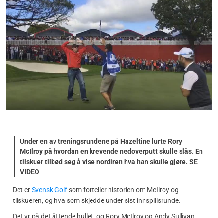
Under en av treningsrundene på Hazeltine lurte Rory
McIlroy på hvordan en krevende nedoverputt skulle slås. En
tilskuer tilbød seg å vise nordiren hva han skulle gjøre. SE
VIDEO
Det er
Svensk Golf
som forteller historien om McIlroy og
tilskueren, og hva som skjedde under sist innspillsrunde.
Det vr på det åttende hullet, og Rory McIlroy og Andy Sullivan