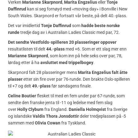
Verken
Marianne Skarpnord
,
Marita Engzelius
eller
Tonje
Daffinrud
kan si seg fornøyd med «moving day» i Bonville i New
South Wales. Skarpnord er fortsatt vår beste, på delt 40.-plass.
Det var imidlertid
Tonje Daffinrud
som
hadde beste norske
runde
tredje dag av i Australian Ladies Classic med par, 72.
Det sendte Vestfolds-spilleren 20 plasseringer oppover
resultatlisten til delt
44.-plass
med +6. Som er ett slag mer enn
Marianne Skarpnord
, som kom inn på hele seks over par, 78,
lørdag etter å ha
avsluttet med trippelbogey
.
Skarpnord falt 28 plasseringer mens
Marita Engzelius falt åtte
plasser
etter sin fire over par 76-runde. Den brakte Oslo-spilleren
til +7 og delt
49.-plass
før søndagens finale.
Celine Boutier
flesket til med en fem under par 67-runde, som
sendte den franske jenta til -11 og ledelse med fem slag
over
Holly Clyburn
fra England.
Daniella Holmqvist
fra Sverige
og islandske
Valdis Thora Jonsdottir
deler tredjeplassen på -5
sammen med
Olivia Cowan
fra Tyskland.