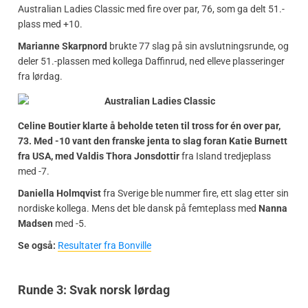
Australian Ladies Classic med fire over par, 76, som ga delt 51.-
plass med +10.
Marianne Skarpnord
brukte 77 slag på sin avslutningsrunde, og
deler 51.-plassen med kollega Daffinrud, ned elleve plasseringer
fra lørdag.
Celine Boutier klarte å beholde teten til tross for én over par,
73. Med -10 vant den franske jenta to slag foran Katie Burnett
fra USA, med Valdis Thora Jonsdottir
fra Island tredjeplass
med -7.
Daniella Holmqvist
fra Sverige ble nummer fire, ett slag etter sin
nordiske kollega. Mens det ble dansk på femteplass med
Nanna
Madsen
med -5.
Se også:
Resultater fra Bonville
Runde 3: Svak norsk lørdag