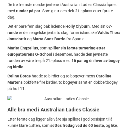
De tre fremste norske jentene i Australian Ladies Classic åpnet
med
runder på par
. Som gir trioen delt
21.-plass
etter første
dag.
Det er bare fem slag bak ledende
Holly Clyburn
. Med sin
67-
runde
er den engelske jenta to slag foran islandske
Valdis Thora
Jonsdottir
og
Marta Sanz Barrio
fra Spania.
Marita Engzelius
, som
spiller sin første turnering etter
europatourens Q-School
i desember, hadde den jevneste
runden av våre tre på 21.-plass med
16 par og én hver av bogey
og birdie
.
Celine Borge
hadde to birdier og to bogeyer mens
Caroline
Martens
bokførte fire birdier, to bogeyer samt en dobbeltbogey
på hull 11.
Alle bra med i Australian Ladies Classic
Etter første dag ligger alle våre sju spillere i god posisjon til å
kunne klare cutten, som
settes fredag ved de 60 beste
, og like,