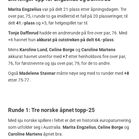
Marita Engzelius
var på delt 21.plass etter åpningsdagen. Tre
over par, 75, i runde to ga imidlertid et fall på 20 plasseringer, til
delt
41.-plass
og +3, før helgespillet tar til.
Tonje Daffinrud
hadde en andrerunde på fire over par, 76. Med
+6 havnet hun
akkurat på cutstreken på delt 64.-plass
.
Mens
Karoline Lund
,
Celine Borge
og
Caroline Martens
akkurat havnet utenfor med
+7
etter henholdsvis fire over par,
76, for førstnevnte og sju over par, 79, for de to andre.
Også
Madelene Stavnar
måtte nøye seg med to runder med
+8
etter 75-77 .
Runde 1: Tre norske åpnet topp-25
Med sju norske spillere i feltet er det en historisk europaturnering
som utfolder seg i Australia.
Marita Engzelius
,
Celine Borge
og
Caroline Martens
åpnet bra.