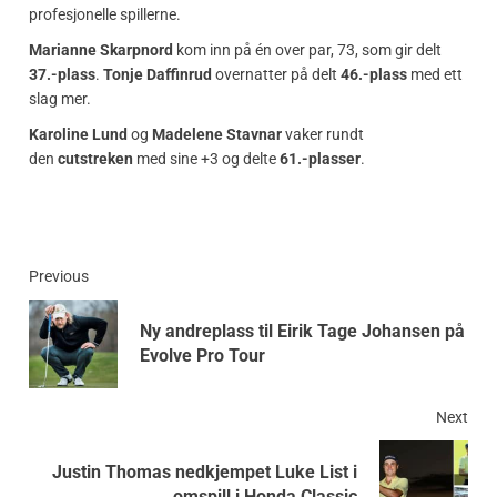
profesjonelle spillerne.
Marianne Skarpnord
kom inn på én over par, 73, som gir delt
37.-plass
.
Tonje Daffinrud
overnatter på delt
46.-plass
med ett
slag mer.
Karoline Lund
og
Madelene Stavnar
vaker rundt
den
cutstreken
med sine +3 og delte
61.-plasser
.
Previous
Ny andreplass til Eirik Tage Johansen på
Evolve Pro Tour
Next
Justin Thomas nedkjempet Luke List i
omspill i Honda Classic