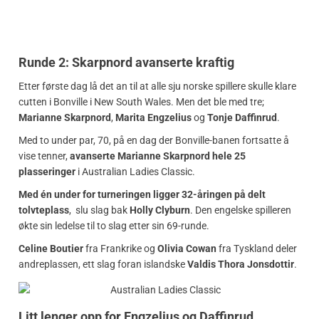
Runde 2: Skarpnord avanserte kraftig
Etter første dag lå det an til at alle sju norske spillere skulle klare
cutten i Bonville i New South Wales. Men det ble med tre;
Marianne Skarpnord
,
Marita Engzelius
og
Tonje Daffinrud
.
Med to under par, 70, på en dag der Bonville-banen fortsatte å
vise tenner,
avanserte Marianne Skarpnord hele 25
plasseringer
i Australian Ladies Classic.
Med én under for turneringen ligger 32-åringen på delt
tolvteplass
, slu slag bak
Holly Clyburn
. Den engelske spilleren
økte sin ledelse til to slag etter sin 69-runde.
Celine Boutier
fra Frankrike og
Olivia Cowan
fra Tyskland deler
andreplassen, ett slag foran islandske
Valdis Thora Jonsdottir
.
Litt lenger opp for Engzelius og Daffinrud