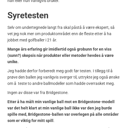
han eller hun vanligvis bruker.
Syretesten
Selv om undertegnede langt fra skal påstå å være ekspert, så
vet jeg nok mer om produktområdet enn de fleste etter å ha
jobbet med golfballer i 21 år.
Mange års erfaring gir imidlertid også grobunn for en viss
(sunn?) skepsis når produkter eller metoder hevdes å være
unike.
Jeg hadde derfor forberedt meg godt før testen. I tillegg til å
prøve den ballen jeg vanligvis sverger til, uttrykte jeg også ønske
om å teste to andre ballmodeller som hadde overrasket meg.
Ingen av disse var fra Bridgestone.
Etter å ha målt min vanlige ball mot en Bridgestone-modell
var det helt klart at min vanlige ball ikke var den jeg burde
spille med, Bridgestone-ballen var overlegen på alle områder
som er viktig for mitt spill
.