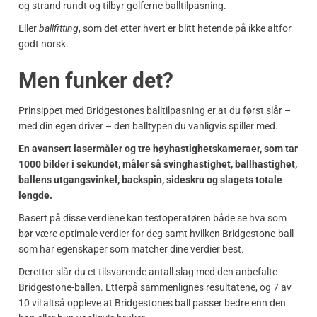
og strand rundt og tilbyr golferne balltilpasning.
Eller
ballfitting
, som det etter hvert er blitt hetende på ikke altfor
godt norsk.
Men funker det?
Prinsippet med Bridgestones balltilpasning er at du først slår –
med din egen driver – den balltypen du vanligvis spiller med.
En avansert lasermåler og tre høyhastighetskameraer, som tar
1000 bilder i sekundet, måler så svinghastighet, ballhastighet,
ballens utgangsvinkel, backspin, sideskru og slagets totale
lengde.
Basert på disse verdiene kan testoperatøren både se hva som
bør være optimale verdier for deg samt hvilken Bridgestone-ball
som har egenskaper som matcher dine verdier best.
Deretter slår du et tilsvarende antall slag med den anbefalte
Bridgestone-ballen. Etterpå sammenlignes resultatene, og 7 av
10 vil altså oppleve at Bridgestones ball passer bedre enn den