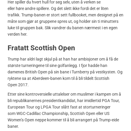
Her spiller du hvert hull for seg selv, uten å verken se
eller høre andre spillere. Og det slett ikke fordi det er liten
trafikk. Trump-banen er stort sett fullbooket, men designet på en
måte som gjør at gruppene spres ut, og holder sin ti minutters
luke til gruppen bak. Slik vandrer du banen nærmest i en egen
verden her.
Fratatt Scottish Open
Trump har aldri lagt skjul på at han har ambisjoner om å få de
største turneringene til sine golfanlegg. I fjor hadde han
damenes British Open på sin bane i Turnberry på vestkysten. Og
ryktene sa at Aberdeen-banen kom til å bli tildelt Scottish
Open 2017.
Etter sine kontroversielle uttalelser om muslimer i kampen om å
bli republikanernes presidentkandidat, har imidlertid PGA Tour,
European Tour og LPGA Tour slått fast at storturneringer
som WGC-Cadillac Championship, Scottish Open eller US
Women’s Open neppe kommer til å bli arrangert på Trump-eide
baner.