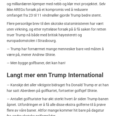
og milliardæren kjemper med nebb og klør mot prosjektet. Selv
ikke AREGs forsøk på et kompromis ved å redusere
omfanget fra 23 til 11 vindmøller gjorde Trump bedre stemt.
Flere personlige brev til den skotske statsministeren har vært
uten virkning, og etter nytteløse forsøk på å få saken for retten
truer Trump nå både med britisk høyesterett og
europadomstolen i Strasbourg.
— Trump har fornærmet mange mennesker bare ved måten å
være på, mener Andrew Shinie.
— Men bygge golfbaner, det kan han!
Langt mer enn Trump International
— Kanskje det aller viktigste bidraget fra Donald Trump er at han
har satt Aberdeen på golfkartet, fortsetter golfsjef Shinie.
— Antallet golfturister har økt sterkt hvert år siden Trump-banen
åpnet. Utfordringen er å få alle disse ekstra golferne til å prøve
flere av våre baner. Altfor mange kommer hit bare på dagstur
fra andre skotske golfområder.