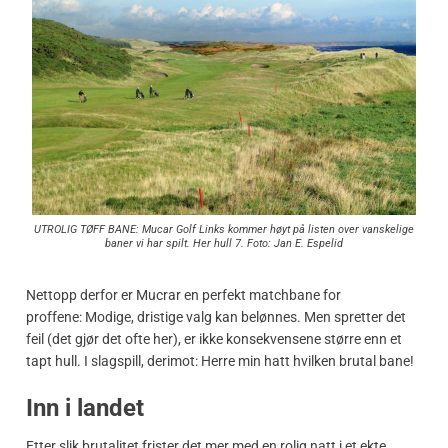
UTROLIG TØFF BANE: Mucar Golf Links kommer høyt på listen over vanskelige
baner vi har spilt. Her hull 7. Foto: Jan E. Espelid
Nettopp derfor er Mucrar en perfekt matchbane for
proffene: Modige, dristige valg kan belønnes. Men spretter det
feil (det gjør det ofte her), er ikke konsekvensene større enn et
tapt hull. I slagspill, derimot: Herre min hatt hvilken brutal bane!
Inn i landet
Etter slik brutalitet frister det mer med en rolig natt i et ekte,