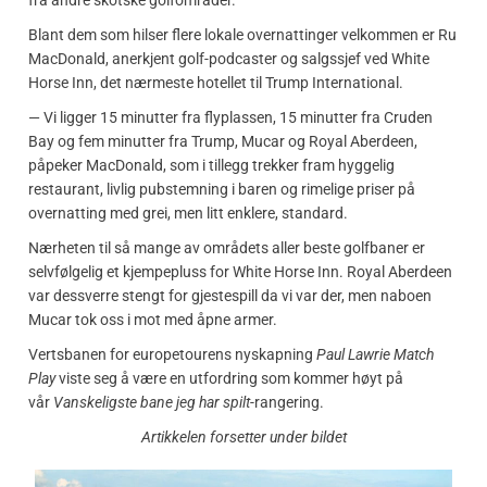
Blant dem som hilser flere lokale overnattinger velkommen er Ru
MacDonald, anerkjent golf-podcaster og salgssjef ved White
Horse Inn, det nærmeste hotellet til Trump International.
— Vi ligger 15 minutter fra flyplassen, 15 minutter fra Cruden
Bay og fem minutter fra Trump, Mucar og Royal Aberdeen,
påpeker MacDonald, som i tillegg trekker fram hyggelig
restaurant, livlig pubstemning i baren og rimelige priser på
overnatting med grei, men litt enklere, standard.
Nærheten til så mange av områdets aller beste golfbaner er
selvfølgelig et kjempepluss for White Horse Inn. Royal Aberdeen
var dessverre stengt for gjestespill da vi var der, men naboen
Mucar tok oss i mot med åpne armer.
Vertsbanen for europetourens nyskapning
Paul Lawrie Match
Play
viste seg å være en utfordring som kommer høyt på
vår
Vanskeligste bane jeg har spilt
-rangering.
Artikkelen forsetter under bildet