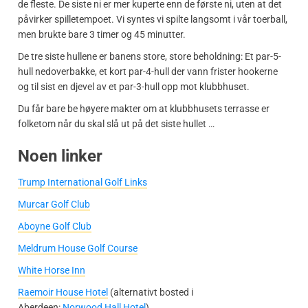
de fleste. De siste ni er mer kuperte enn de første ni, uten at det
påvirker spilletempoet. Vi syntes vi spilte langsomt i vår toerball,
men brukte bare 3 timer og 45 minutter.
De tre siste hullene er banens store, store beholdning: Et par-5-
hull nedoverbakke, et kort par-4-hull der vann frister hookerne
og til sist en djevel av et par-3-hull opp mot klubbhuset.
Du får bare be høyere makter om at klubbhusets terrasse er
folketom når du skal slå ut på det siste hullet …
Noen linker
Trump International Golf Links
Murcar Golf Club
Aboyne Golf Club
Meldrum House Golf Course
White Horse Inn
Raemoir House Hotel
(alternativt bosted i
Aberdeen:
Norwood Hall Hotel
)