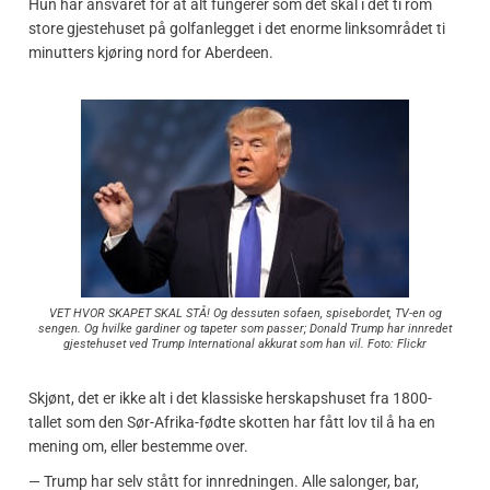
Hun har ansvaret for at alt fungerer som det skal i det ti rom
store gjestehuset på golfanlegget i det enorme linksområdet ti
minutters kjøring nord for Aberdeen.
VET HVOR SKAPET SKAL STÅ! Og dessuten sofaen, spisebordet, TV-en og
sengen. Og hvilke gardiner og tapeter som passer; Donald Trump har innredet
gjestehuset ved Trump International akkurat som han vil. Foto: Flickr
Skjønt, det er ikke alt i det klassiske herskapshuset fra 1800-
tallet som den Sør-Afrika-fødte skotten har fått lov til å ha en
mening om, eller bestemme over.
— Trump har selv stått for innredningen. Alle salonger, bar,