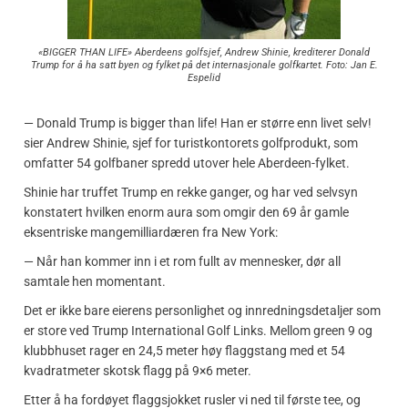
«BIGGER THAN LIFE» Aberdeens golfsjef, Andrew Shinie, krediterer Donald
Trump for å ha satt byen og fylket på det internasjonale golfkartet. Foto: Jan E.
Espelid
— Donald Trump is bigger than life! Han er større enn livet selv!
sier Andrew Shinie, sjef for turistkontorets golfprodukt, som
omfatter 54 golfbaner spredd utover hele Aberdeen-fylket.
Shinie har truffet Trump en rekke ganger, og har ved selvsyn
konstatert hvilken enorm aura som omgir den 69 år gamle
eksentriske mangemilliardæren fra New York:
— Når han kommer inn i et rom fullt av mennesker, dør all
samtale hen momentant.
Det er ikke bare eierens personlighet og innredningsdetaljer som
er store ved Trump International Golf Links. Mellom green 9 og
klubbhuset rager en 24,5 meter høy flaggstang med et 54
kvadratmeter skotsk flagg på 9×6 meter.
Etter å ha fordøyet flaggsjokket rusler vi ned til første tee, og