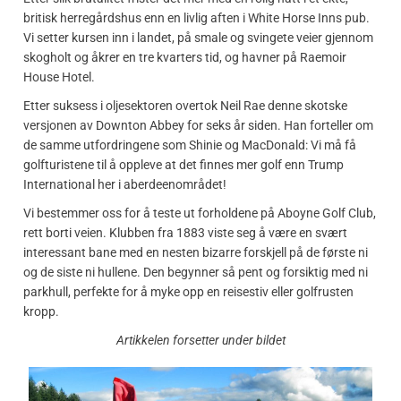
britisk herregårdshus enn en livlig aften i White Horse Inns pub.
Vi setter kursen inn i landet, på smale og svingete veier gjennom
skogholt og åkrer en tre kvarters tid, og havner på Raemoir
House Hotel.
Etter suksess i oljesektoren overtok Neil Rae denne skotske
versjonen av Downton Abbey for seks år siden. Han forteller om
de samme utfordringene som Shinie og MacDonald: Vi må få
golfturistene til å oppleve at det finnes mer golf enn Trump
International her i aberdeenområdet!
Vi bestemmer oss for å teste ut forholdene på Aboyne Golf Club,
rett borti veien. Klubben fra 1883 viste seg å være en svært
interessant bane med en nesten bizarre forskjell på de første ni
og de siste ni hullene. Den begynner så pent og forsiktig med ni
parkhull, perfekte for å myke opp en reisestiv eller golfrusten
kropp.
Artikkelen forsetter under bildet