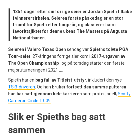
1351 dager etter sin forrige seier er Jordan Spieth tilbake
i vinnerersirkelen. Seieren første påskedag er en stor
triumf for Spieth etter tunge år, og plasserer ham i
favorittsjiktet før denne ukens The Masters på Augusta
National-banen.
Seieren i Valero Texas Open
søndag var
Spieths tolvte PGA
Tour-seier
. 27-åringens forrige sier kom i
2017-utgaven av
The Open Championship
, og på torsdag starter den første
majoruturneringen i 2021 ….
Spieth har en
bag full av Titleist-utstyr
, inkludert den nye
TSi3-driveren
. Og han
bruker fortsett den samme putteren
han har hatt gjennom hele karrieren
som profesjonell;
Scotty
Cameron Circle T 009
.
Slik er Spieths bag satt
sammen