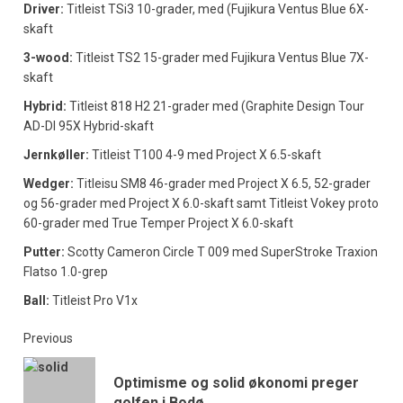
Driver:
Titleist TSi3 10-grader, med (Fujikura Ventus Blue 6X-
skaft
3-wood:
Titleist TS2 15-grader med Fujikura Ventus Blue 7X-
skaft
Hybrid:
Titleist 818 H2 21-grader med (Graphite Design Tour
AD-DI 95X Hybrid-skaft
Jernkøller:
Titleist T100 4-9 med Project X 6.5-skaft
Wedger:
Titleisu SM8 46-grader med Project X 6.5, 52-grader
og 56-grader med Project X 6.0-skaft samt Titleist Vokey proto
60-grader med True Temper Project X 6.0-skaft
Putter:
Scotty Cameron Circle T 009 med SuperStroke Traxion
Flatso 1.0-grep
Ball:
Titleist Pro V1x
Previous
Optimisme og solid økonomi preger
golfen i Bodø