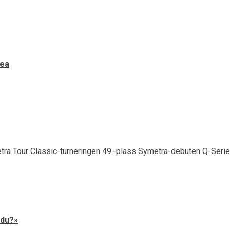
rea
 du?»