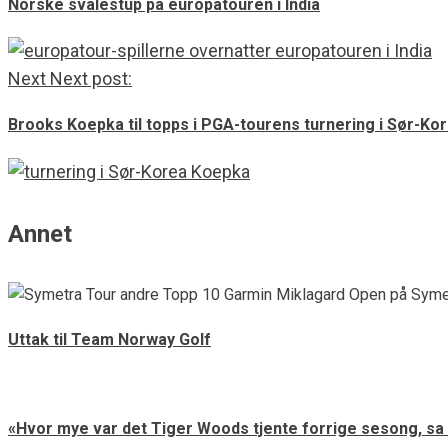
Norske svalestup på europatouren i India
Next
Next post:
Brooks Koepka til topps i PGA-tourens turnering i Sør-Ko
Annet
Uttak til Team Norway Golf
«Hvor mye var det Tiger Woods tjente forrige sesong, sa