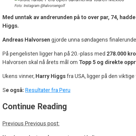
Foto: Instagram @halvorsengolf
Med unntak av andrerunden på to over par, 74, hadde L
Higgs.
Andreas Halvorsen
gjorde unna søndagens finalerund
På pengelisten ligger han på 20.-plass med
278.000 kr
Halvorsen skal nå årets mål om
Topp 5 og direkte opp
Ukens vinner,
Harry Higgs
fra USA, ligger på den viktige
S
e også:
Resultater fra Peru
Continue Reading
Previous
Previous post: