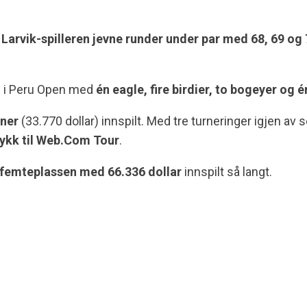
arvik-spilleren jevne runder under par med 68, 69 og 70
e i Peru Open med
én eagle, fire birdier, to bogeyer og
oner
(33.770 dollar) innspilt. Med tre turneringer igjen av
rykk til Web.Com Tour
.
femteplassen med 66.336 dollar
innspilt så langt.