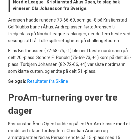
Nordic League i Kristianstad Åhus Open, to slag bak
vinneren Ola Johansson fra Sverige.
Aronsen hadde rundene 73-66-69, som ga -8 på Kristianstad
Golfklubbs bane i Åhus. Andreplassen førte Aronsen til
tredjeplass på Nordic League-rankingen, der de fem beste ved
sesongslutt får fulle spillerettigheter på challengetouren.
Elias Bertheussen (72-68-75, -1) ble nest beste nordmann på
delt 20.-plass. Sondre E. Ronold (75-69-73, +1) kom på delt 35.-
plass. Torbjørn Johansen (82-72-66, +4) var siste nordmann
som klarte cutten, og endte på delt 51.-plass.
Se også:
Resultater fra Skåne
ProAm-turnering over tre
dager
Kristianstad Åhus Open hadde også en Pro-Am-klasse med et
modifisert stabelfordsystem. Christian Aronsen og
amatørpartner Niclas Persson endte på 15.-plass med 15