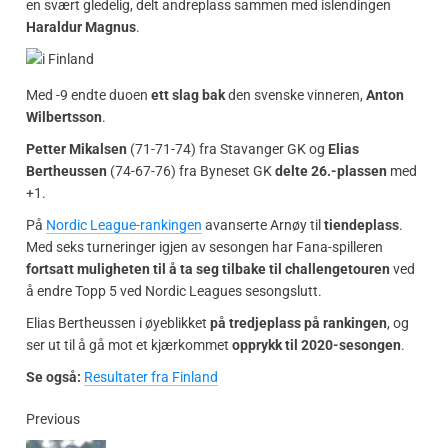
en svært gledelig, delt andreplass sammen med islendingen
Haraldur Magnus
.
Med -9 endte duoen
ett slag bak
den svenske vinneren,
Anton
Wilbertsson
.
Petter Mikalsen
(71-71-74) fra Stavanger GK og
Elias
Bertheussen
(74-67-76) fra Byneset GK
delte 26.-plassen
med
+1.
På
Nordic League-rankingen
avanserte Arnøy til
tiendeplass
.
Med seks turneringer igjen av sesongen har Fana-spilleren
fortsatt muligheten til å ta seg tilbake til challengetouren
ved
å endre Topp 5 ved Nordic Leagues sesongslutt.
Elias Bertheussen i øyeblikket
på tredjeplass på rankingen
, og
ser ut til å gå mot et kjærkommet
opprykk til 2020-sesongen
.
Se også:
Resultater fra Finland
Previous