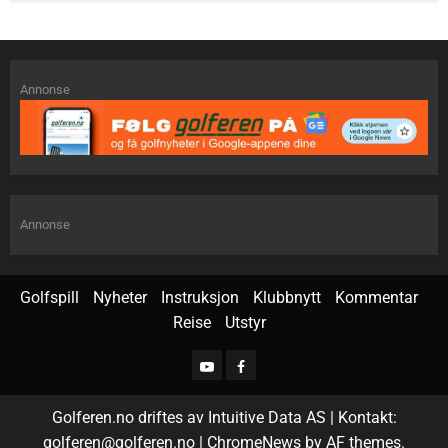
Annonse
Annonse
Golfspill
Nyheter
Instruksjon
Klubbnytt
Kommentar
Reise
Utstyr
Golferen.no driftes av Intuitive Data AS | Kontakt:
golferen@golferen.no
|
ChromeNews
by AF themes.