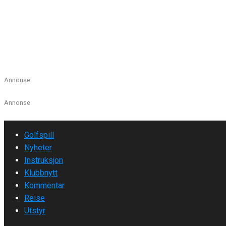
Listen over Norges klubbmest
Hvem ble klubbmester i Oslo? Eller i Alta? Hvem vant på Voss?
Les mer
Annonse
Annonse
Golfspill
Nyheter
Instruksjon
Klubbnytt
Kommentar
Reise
Utstyr