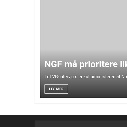
NGF må prioritere li
I et VG-intervju sier kulturministeren at 
LES MER