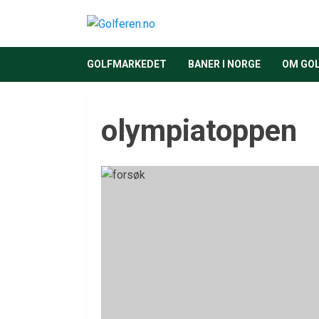
GOLFMARKEDET
BANER I NORGE
OM GO
olympiatoppen