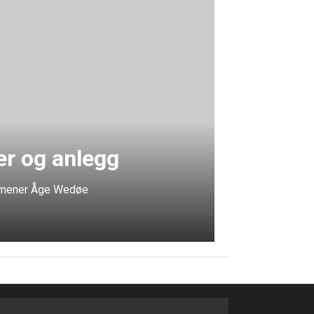
ter og anlegg
av! mener Åge Wedøe