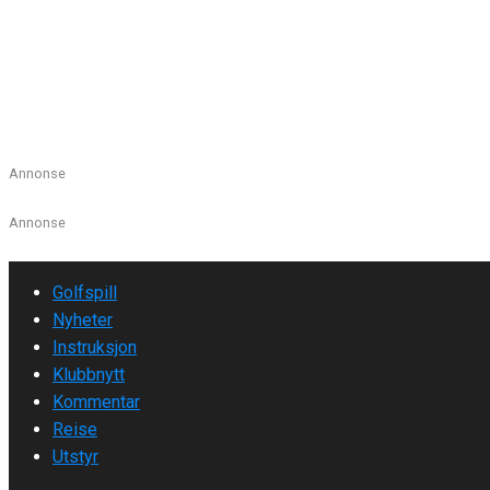
R&As online regelakademi en 
Royal and Ancients kunnskap om golfreglene er nok bedre enn d
Les mer
Annonse
Annonse
Golfspill
Nyheter
Instruksjon
Klubbnytt
Kommentar
Reise
Utstyr