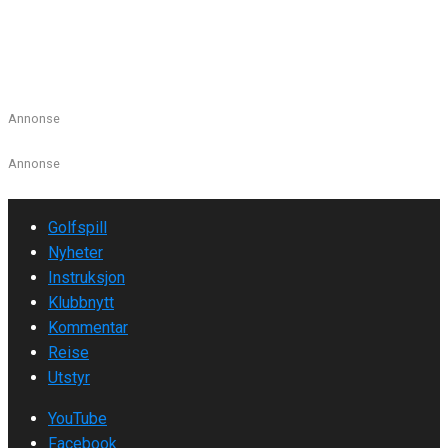
Voss? Hvor ble Anders Engell klubbmester? Eller
bestekompisen til Henrik Bjørnstad? Vi gir deg
Klubbmesterguiden 2013.
Les mer
Annonse
Annonse
Golfspill
Nyheter
Instruksjon
Klubbnytt
Kommentar
Reise
Utstyr
YouTube
Facebook