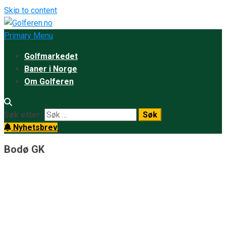
Skip to content
Primary Menu
Golfmarkedet
Baner i Norge
Om Golferen
Søk etter:
Nyhetsbrev
Bodø GK
Listen over Norges klubbmestere
Hvem ble klubbmester i Oslo? Eller i Alta? Hvem vant på