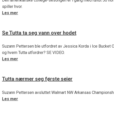
Den amerikanske college-sesongen er i gang med rundt 50 nors
spiller hvor.
Les mer
Se Tutta ta seg vann over hodet
Suzann Pettersen ble utfordret av Jessica Korda i Ice Bucket C
og hvem Tutta utfordrer? SE VIDEO.
Les mer
Tutta nærmer seg første seier
Suzann Pettersen avsluttet Walmart NW Arkansas Championshi
Les mer