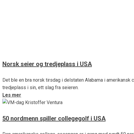
Stina Resen med nok en colleg
Stina Resen fra Oslo GK tok sin andre collegetittel på to måned
Les mer
Norsk seier og tredjeplass i USA
Det ble en bra norsk tirsdag i delstaten Alabama i amerikansk c
tredjeplass i sin, ett slag fra seieren.
Les mer
50 nordmenn spiller collegegolf i USA