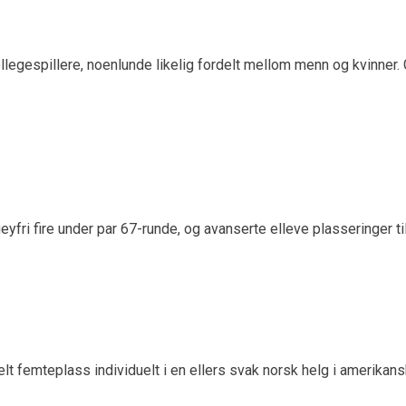
egespillere, noenlunde likelig fordelt mellom menn og kvinner.
ri fire under par 67-runde, og avanserte elleve plasseringer til
t femteplass individuelt i en ellers svak norsk helg i amerikans