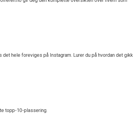
 Golferen.no gir deg den komplette oversikten over hvem som
 det hele foreviges på Instagram. Lurer du på hvordan det gikk
e topp-10-plassering.