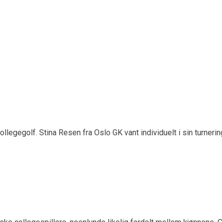
eseier
er da hun gikk til topps i Sun Belt Championship onsdag i Loxley
ollegegolf. Stina Resen fra Oslo GK vant individuelt i sin turne