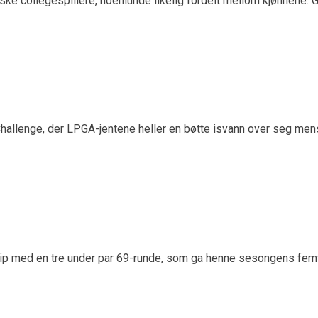
ke collegespillere, noenlunde likelig fordelt mellom kjønnene.
hallenge, der LPGA-jentene heller en bøtte isvann over seg mens
p med en tre under par 69-runde, som ga henne sesongens femt