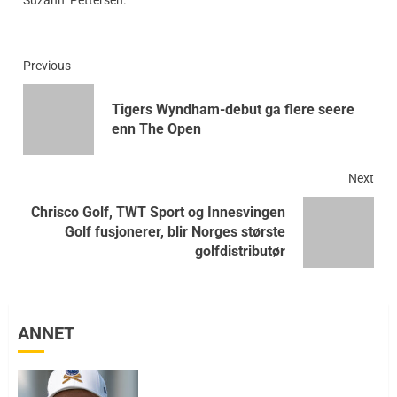
Continue
Previous
Reading
Tigers Wyndham-debut ga flere seere
Prev
enn The Open
post
Next
Chrisco Golf, TWT Sport og Innesvingen
Next
Golf fusjonerer, blir Norges største
post:
golfdistributør
ANNET