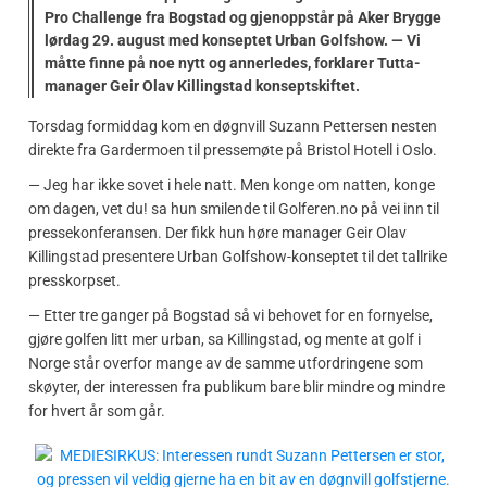
Pro Challenge fra Bogstad og gjenoppstår på Aker Brygge
lørdag 29. august med konseptet Urban Golfshow. — Vi
måtte finne på noe nytt og annerledes, forklarer Tutta-
manager Geir Olav Killingstad konseptskiftet.
Torsdag formiddag kom en døgnvill Suzann Pettersen nesten
direkte fra Gardermoen til pressemøte på Bristol Hotell i Oslo.
— Jeg har ikke sovet i hele natt. Men konge om natten, konge
om dagen, vet du! sa hun smilende til Golferen.no på vei inn til
pressekonferansen. Der fikk hun høre manager Geir Olav
Killingstad presentere Urban Golfshow-konseptet til det tallrike
presskorpset.
— Etter tre ganger på Bogstad så vi behovet for en fornyelse,
gjøre golfen litt mer urban, sa Killingstad, og mente at golf i
Norge står overfor mange av de samme utfordringene som
skøyter, der interessen fra publikum bare blir mindre og mindre
for hvert år som går.