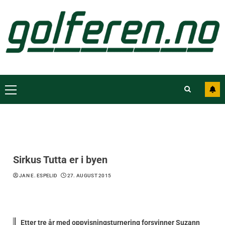
Skip
to
content
Primary
Menu
Sirkus Tutta er i byen
JAN E. ESPELID
27. AUGUST 2015
Etter tre år med oppvisningsturnering forsvinner Suzann