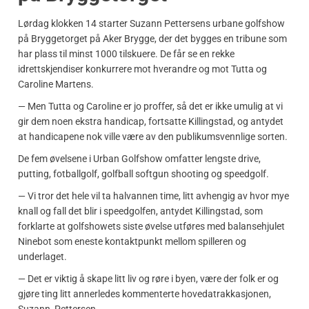
Lørdag klokken 14 starter Suzann Pettersens urbane golfshow
på Bryggetorget på Aker Brygge, der det bygges en tribune som
har plass til minst 1000 tilskuere. De får se en rekke
idrettskjendiser konkurrere mot hverandre og mot Tutta og
Caroline Martens.
— Men Tutta og Caroline er jo proffer, så det er ikke umulig at vi
gir dem noen ekstra handicap, fortsatte Killingstad, og antydet
at handicapene nok ville være av den publikumsvennlige sorten.
De fem øvelsene i Urban Golfshow omfatter lengste drive,
putting, fotballgolf, golfball softgun shooting og speedgolf.
— Vi tror det hele vil ta halvannen time, litt avhengig av hvor mye
knall og fall det blir i speedgolfen, antydet Killingstad, som
forklarte at golfshowets siste øvelse utføres med balansehjulet
Ninebot som eneste kontaktpunkt mellom spilleren og
underlaget.
— Det er viktig å skape litt liv og røre i byen, være der folk er og
gjøre ting litt annerledes kommenterte hovedatrakkasjonen,
Suzann Pettersen.