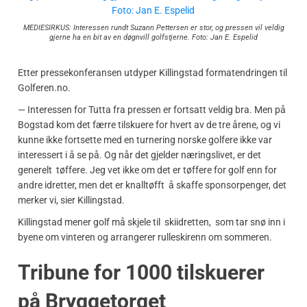
MEDIESIRKUS: Interessen rundt Suzann Pettersen er stor, og pressen vil veldig
gjerne ha en bit av en døgnvill golfstjerne. Foto: Jan E. Espelid
Etter pressekonferansen utdyper Killingstad formatendringen til
Golferen.no.
— Interessen for Tutta fra pressen er fortsatt veldig bra. Men på
Bogstad kom det færre tilskuere for hvert av de tre årene, og vi
kunne ikke fortsette med en turnering norske golfere ikke var
interessert i å se på. Og når det gjelder næringslivet, er det
generelt tøffere. Jeg vet ikke om det er tøffere for golf enn for
andre idretter, men det er knalltøfft å skaffe sponsorpenger, det
merker vi, sier Killingstad.
Killingstad mener golf må skjele til skiidretten, som tar snø inn i
byene om vinteren og arrangerer rulleskirenn om sommeren.
Tribune for 1000 tilskuerer
på Bryggetorget