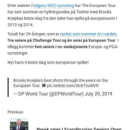
Etter seieren i
helgens WGC-turnering
har The European Tour
har satt sammen en hyllningsvideo på Twitter med Brooks
Koepkas beste slag fra den tiden han spilte på europatouren i
2013 og 2014.
Totalt har 29-åringen, som er
ranket som nummer én i verden
,
f
ire seiere på Challenge Tour og én seier på European Tour
. I
tillegg kommer
fem seiere i co-sanksjonerte
Europa- og PGA-
turneringer.
Nyt hans ti beste slag som europatour-spiller!
Brooks Koepka's best shots through the years on the
European Tour.
pic.twitter.com/i3c6TzuWVR
— DP World Tour (@DPWorldTour)
July 29, 2019
Previous
Norsk seier i Scandinavian Seniors Open