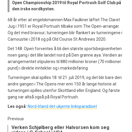
Open Championship 2019 til Royal Portrush Golf Club på
den irske nordkysten.
68 år etter at engelskmannen Max Faulkner løftet The Claret
Jug i 1951 er Royal Portrush tilbake som The Open-arrangør.
Og det med bravour; turneringen blir flankert av turneringene i
Carnoustie i 2018 og på Old Course St Andrews 2020.
Det 148. Open forventes å bli den største sportsbegivenheten
noen gang i det lille landet nord på Den grønne øya. Verdien av
arrangementet stipuleres til 880 millioner kroner (70 millioner
pund) i direkte inntekter og i markedsføring.
Turneringen skal spilles 18. til 21. juli 2019, og det blir bare den
andre gangen i The Opens mer enn 150 år lange historie at
turneringen spilles utenfor Skottland eller England. Og første
gang var altså også på Royal Portrush.
Les også:
Nord-Irland det ukjente linksparadiset
Previous
Verken Schjølberg eller Halvorsen kom seg