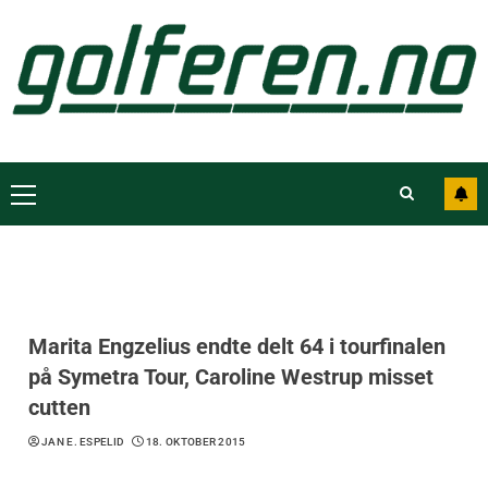
Marita Engzelius endte delt 64 i tourfinalen
på Symetra Tour, Caroline Westrup misset
cutten
JAN E. ESPELID
18. OKTOBER 2015