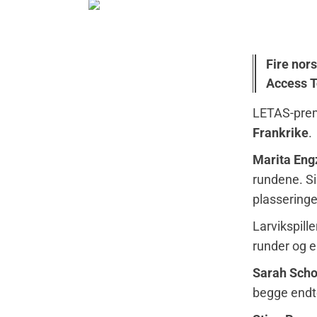
Fire nors
Access To
LETAS-premi
Frankrike
.
Marita Engz
rundene. S
plasseringer
Larvikspill
runder og e
Sarah Sch
begge end