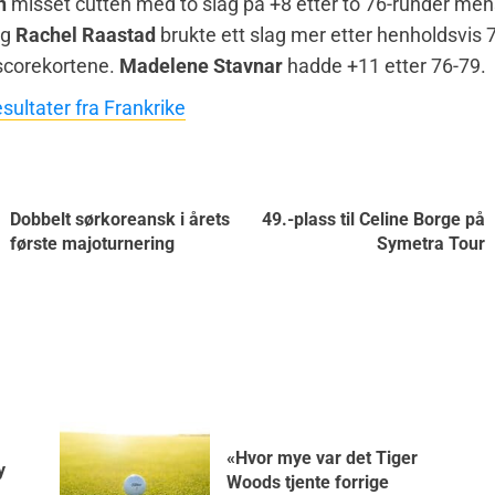
n
misset cutten med to slag på +8 etter to 76-runder me
g
Rachel Raastad
brukte ett slag mer etter henholdsvis 
 scorekortene.
Madelene Stavnar
hadde +11 etter 76-79.
sultater fra Frankrike
Dobbelt sørkoreansk i årets
49.-plass til Celine Borge på
første majoturnering
Symetra Tour
«Hvor mye var det Tiger
y
Woods tjente forrige