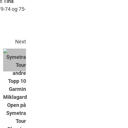
ns
Tina
79-74 og 75-
Next