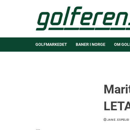
GOLFMARKEDET
BANER I NORGE
OM GOL
Mari
LETA
JAN E. ESPELID