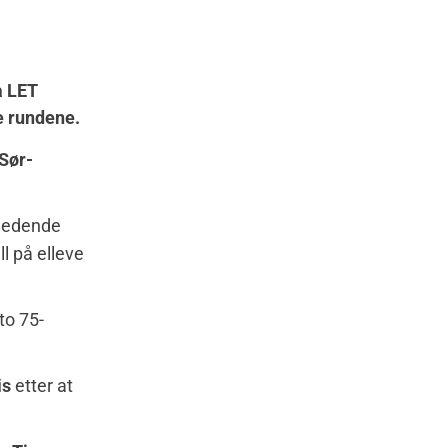
å LET
re rundene.
Sør-
nledende
all på elleve
to 75-
is
etter at