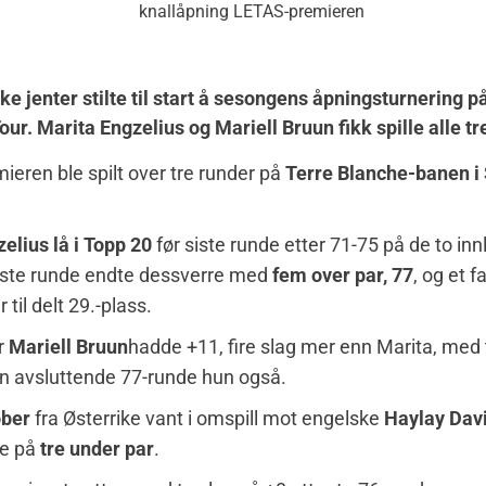
ke jenter stilte til start å sesongens åpningsturnering p
ur. Marita Engzelius og Mariell Bruun fikk spille alle t
eren ble spilt over tre runder på
Terre Blanche-banen i 
elius lå i Topp 20
før siste runde etter 71-75 på de to in
iste runde endte dessverre med
fem over par, 77
, og et f
 til delt 29.-plass.
er
Mariell Bruun
hadde +11, fire slag mer enn Marita, med 
n avsluttende 77-runde hun også.
ober
fra Østerrike vant i omspill mot engelske
Haylay Dav
te på
tre under par
.