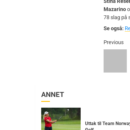
Stina Rese
Mazarino
o
78 slag på
Se også:
Re
Previous
ANNET
Uttak til Team Norwa
Golf