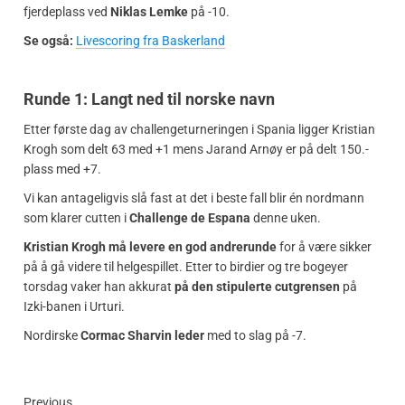
fjerdeplass ved
Niklas Lemke
på -10.
Se også:
Livescoring fra Baskerland
Runde 1: Langt ned til norske navn
Etter første dag av challengeturneringen i Spania ligger Kristian
Krogh som delt 63 med +1 mens Jarand Arnøy er på delt 150.-
plass med +7.
Vi kan antageligvis slå fast at det i beste fall blir én nordmann
som klarer cutten i
Challenge de Espana
denne uken.
Kristian Krogh må levere en god andrerunde
for å være sikker
på å gå videre til helgespillet. Etter to birdier og tre bogeyer
torsdag vaker han akkurat
på den stipulerte cutgrensen
på
Izki-banen i Urturi.
Nordirske
Cormac Sharvin leder
med to slag på -7.
Previous