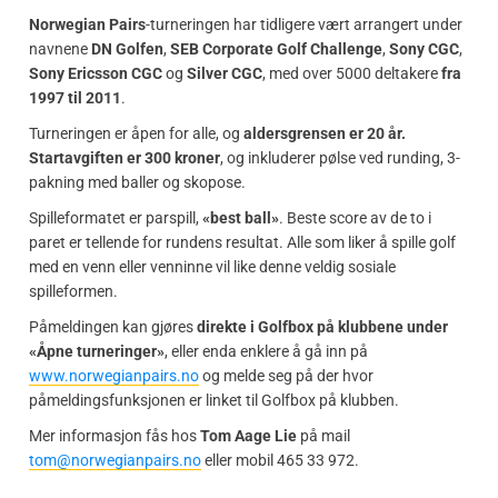
Norwegian Pairs
-turneringen har tidligere vært arrangert under
navnene
DN Golfen
,
SEB Corporate Golf Challenge
,
Sony CGC
,
Sony Ericsson CGC
og
Silver CGC
, med over 5000 deltakere
fra
1997 til 2011
.
Turneringen er åpen for alle, og
aldersgrensen er 20 år.
Startavgiften er 300 kroner
, og inkluderer pølse ved runding, 3-
pakning med baller og skopose.
Spilleformatet er parspill,
«best ball»
. Beste score av de to i
paret er tellende for rundens resultat. Alle som liker å spille golf
med en venn eller venninne vil like denne veldig sosiale
spilleformen.
Påmeldingen kan gjøres
direkte i Golfbox på klubbene under
«Åpne turneringer»
, eller enda enklere å gå inn på
www.norwegianpairs.no
og melde seg på der hvor
påmeldingsfunksjonen er linket til Golfbox på klubben.
Mer informasjon fås hos
Tom Aage Lie
på mail
tom@norwegianpairs.no
eller mobil 465 33 972.