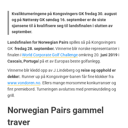
Kvalikturneringene på Kongsvingers GK fredag 30. august
og på Nøtterøy GK søndag 16. september er de siste
sjansene til å kvalifisere seg til landsfinalen i slutten av
september.
Landsfinalen for Norwegian Pairs
spilles så på Kongsvingers
GK
fredag 28. september.
Vinnerne blir norske representanter i
finalen i
World Corporate Golf Challenge
omkring 20.
juni 2019
i
Cascais, Portuga
l på et av Europas beste golfanlegg.
Vinnerne blir kledd opp av J.Lindeberg og
reise og opphold er
dekke
t. Runner up på Kongsvinger-banen får fine klokker fra
www.vondoren.no
. Ellers mange morsomme konkurranser og
fint premiebord. Turneringen avsluttes med premieutdeling og
grill.
Norwegian Pairs gammel
traver