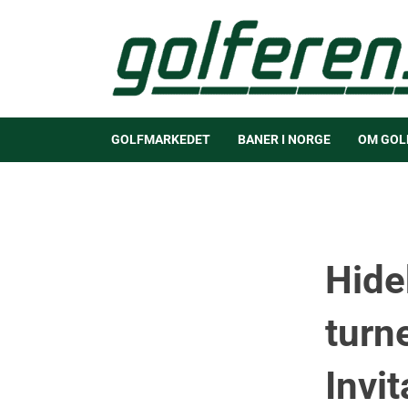
GOLFMARKEDET
BANER I NORGE
OM GOL
Hide
turn
Invi