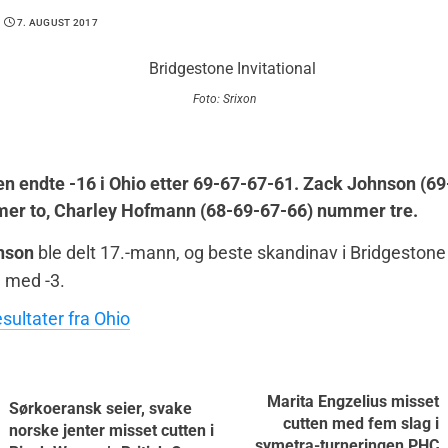
7. AUGUST 2017
Foto: Srixon
n endte -16 i Ohio etter 69-67-67-61. Zack Johnson (6
er to, Charley Hofmann (68-69-67-66) nummer tre.
nson
ble delt 17.-mann, og beste skandinav i Bridgestone
, med -3.
sultater fra Ohio
Marita Engzelius misset
Sørkoeransk seier, svake
cutten med fem slag i
norske jenter misset cutten i
symetra-turneringen PHC