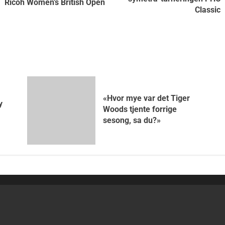
Ricoh Women’s British Open
Classic
«Hvor mye var det Tiger
y
Woods tjente forrige
sesong, sa du?»