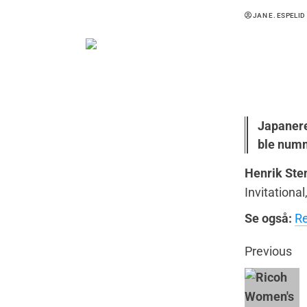
JAN E. ESPELID
Japanere
ble numm
Henrik Ste
Invitational
Se også:
Re
Previous