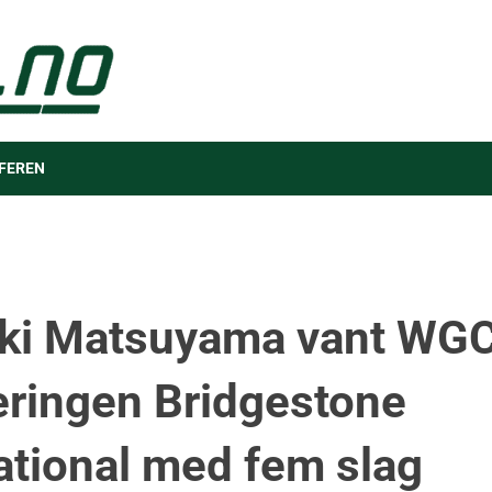
FEREN
ki Matsuyama vant WG
eringen Bridgestone
tational med fem slag