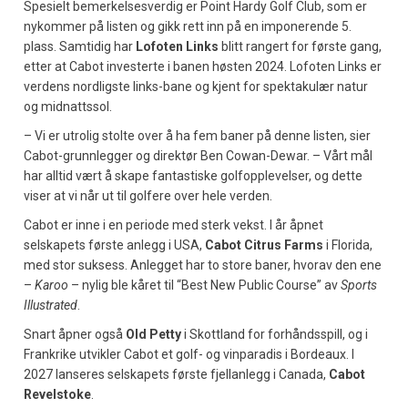
Spesielt bemerkelsesverdig er Point Hardy Golf Club, som er
nykommer på listen og gikk rett inn på en imponerende 5.
plass. Samtidig har
Lofoten Links
blitt rangert for første gang,
etter at Cabot investerte i banen høsten 2024. Lofoten Links er
verdens nordligste links-bane og kjent for spektakulær natur
og midnattssol.
– Vi er utrolig stolte over å ha fem baner på denne listen, sier
Cabot-grunnlegger og direktør Ben Cowan-Dewar. – Vårt mål
har alltid vært å skape fantastiske golfopplevelser, og dette
viser at vi når ut til golfere over hele verden.
Cabot er inne i en periode med sterk vekst. I år åpnet
selskapets første anlegg i USA,
Cabot Citrus Farms
i Florida,
med stor suksess. Anlegget har to store baner, hvorav den ene
–
Karoo
– nylig ble kåret til “Best New Public Course” av
Sports
Illustrated
.
Snart åpner også
Old Petty
i Skottland for forhåndsspill, og i
Frankrike utvikler Cabot et golf- og vinparadis i Bordeaux. I
2027 lanseres selskapets første fjellanlegg i Canada,
Cabot
Revelstoke
.