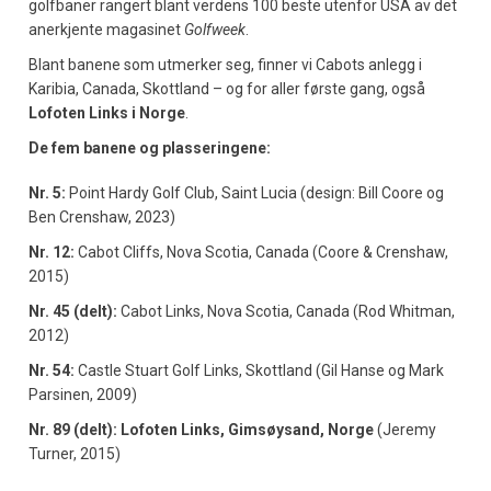
golfbaner rangert blant verdens 100 beste utenfor USA av det
anerkjente magasinet
Golfweek
.
Blant banene som utmerker seg, finner vi Cabots anlegg i
Karibia, Canada, Skottland – og for aller første gang, også
Lofoten Links i Norge
.
De fem banene og plasseringene:
Nr. 5:
Point Hardy Golf Club, Saint Lucia (design: Bill Coore og
Ben Crenshaw, 2023)
Nr. 12:
Cabot Cliffs, Nova Scotia, Canada (Coore & Crenshaw,
2015)
Nr. 45 (delt):
Cabot Links, Nova Scotia, Canada (Rod Whitman,
2012)
Nr. 54:
Castle Stuart Golf Links, Skottland (Gil Hanse og Mark
Parsinen, 2009)
Nr. 89 (delt):
Lofoten Links, Gimsøysand, Norge
(Jeremy
Turner, 2015)