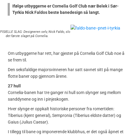
Ifølge utbyggerne er Cornelia Golf Club nær Belek i Sør-
Tyrkia Nick Faldos beste banedesign så langt.
ISIELLE SLAG: Designeren selv, Nick Faldo, slo
det første slaget på Cornelia.
Om utbyggerne har rett, har gjester på Cornelia Golf Club noe å
se frem til.
Den seksfaldige majorsvinneren har satt savnet sitt på mange
flotte baner opp gjennom årene.
27 hull
Cornelia-banen har tre ganger ni hull som slynger seg mellom
sanddynene og inn i pinjeskogen.
Hver slynge er oppkalt historiske personer fra romertiden:
Tiberius (kjent general), Sempronia (Tiberius eldste datter) og
Gaius (Julius Caesar).
I tillegg til bane og imponerende klubbhus, er det også åpnet et