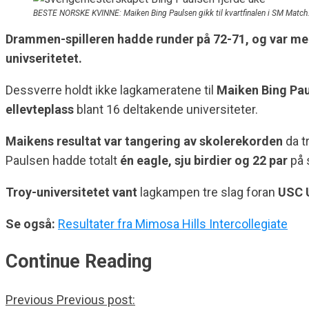
BESTE NORSKE KVINNE: Maiken Bing Paulsen gikk til kvartfinalen i SM Match. 
Drammen-spilleren hadde runder på 72-71, og var med 
univseritetet.
Dessverre holdt ikke lagkameratene til
Maiken Bing Pau
ellevteplass
blant 16 deltakende universiteter.
Maikens resultat var tangering av skolerekorden
da t
Paulsen hadde totalt
én eagle, sju birdier og 22 par
på 
Troy-universitetet vant
lagkampen tre slag foran
USC 
Se også:
Resultater fra Mimosa Hills Intercollegiate
Continue Reading
Previous
Previous post: