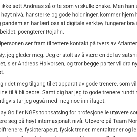
k ikke sett Andreas så ofte som vi skulle ønske. Men han sp
g høyt nivå, har sterke og gode holdninger, kommer hjem 
pandemien har lært oss at digitale verktøy fungerer bra 
rbeidet, poengterer Rojahn.
ersonen ser fram til tettere kontakt på tvers av Atlante
øy, jeg gleder meg. Jeg er stolt av å være en del av satsni
et, sier Andreas Halvorsen, og tror begge parter vil dra n
t.
 gir det meg tilgang til et apparat av gode trenere, som vi
ne til å bli bedre. Samtidig har jeg to gode trenere rundt 
tligvis tar jeg også med meg noe inn i laget.
y Golf er NGFs toppsatsing for profesjonelle utøvere s
ere seg på høyt internasjonalt nivå. Utøvere på Team No
golftrenere, fysioterapeut, fysisk trener, mentaltrener og 