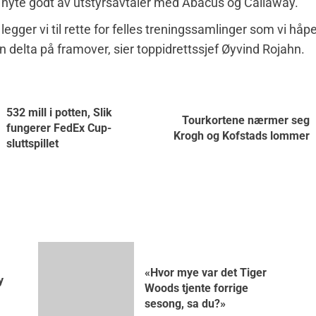
gg nyte godt av utstyrsavtaler med Abacus og Callaway.
legger vi til rette for felles treningssamlinger som vi håp
 delta på framover, sier toppidrettssjef Øyvind Rojahn.
532 mill i potten, Slik
Tourkortene nærmer seg
fungerer FedEx Cup-
Krogh og Kofstads lommer
sluttspillet
«Hvor mye var det Tiger
y
Woods tjente forrige
sesong, sa du?»