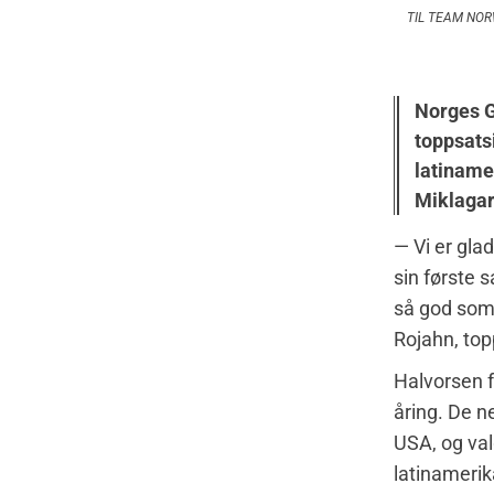
TIL TEAM NORWA
Norges Go
toppsats
latiname
Miklagar
— Vi er gla
sin første 
så god som 
Rojahn, top
Halvorsen f
åring. De n
USA, og valg
latinameri