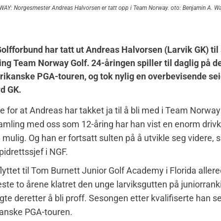
Y: Norgesmester Andreas Halvorsen er tatt opp i Team Norway. oto: Benjamin A. Wa
lfforbund har tatt ut Andreas Halvorsen (Larvik GK) til 
ing Team Norway Golf. 24-åringen spiller til daglig på d
rikanske PGA-touren, og tok nylig en overbevisende sei
d GK.
de for at Andreas har takket ja til å bli med i Team Norway
samling med oss som 12-åring har han vist en enorm drivkra
mulig. Og han er fortsatt sulten på å utvikle seg videre, s
pidrettssjef i NGF.
lyttet til Tom Burnett Junior Golf Academy i Florida alle
este to årene klatret den unge larviksgutten på juniorrank
te deretter å bli proff. Sesongen etter kvalifiserte han se
kanske PGA-touren.