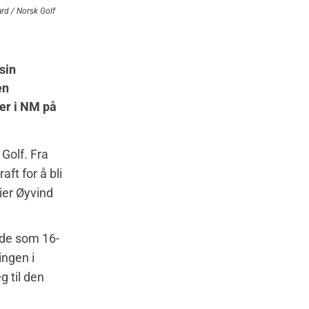
rd / Norsk Golf
sin
en
er i NM på
 Golf. Fra
ft for å bli
ier Øyvind
rede som 16-
ingen i
g til den