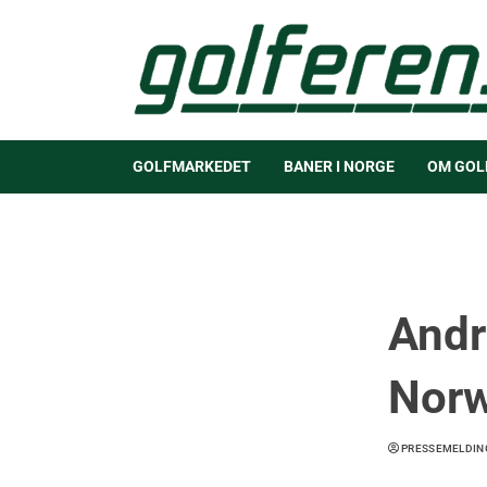
GOLFMARKEDET
BANER I NORGE
OM GOL
Andr
Nor
PRESSEMELDIN