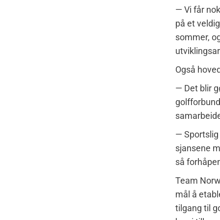
— Vi får no
på et veldi
sommer, og 
utviklingsa
Også hovedp
— Det blir g
golfforbund
samarbeide
— Sportslig
sjansene mi
så forhåpen
Team Norwa
mål å etabl
tilgang til 