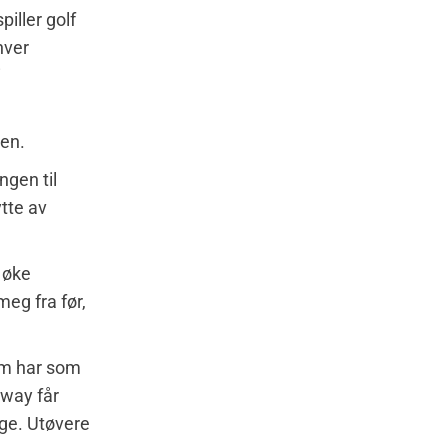
iller golf
hver
i
ren.
ngen til
ytte av
l øke
meg fra før,
om har som
rway får
lege. Utøvere