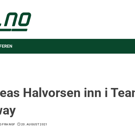
FEREN
eas Halvorsen inn i Te
way
G FRA NGF
20. AUGUST 2021