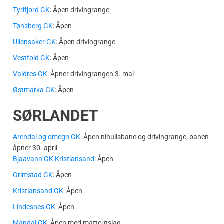
Tyrifjord GK
: Åpen drivingrange
Tønsberg GK
: Åpen
Ullensaker GK
: Åpen drivingrange
Vestfold GK
: Åpen
Valdres GK
: Åpner drivingrangen 3. mai
Østmarka GK
: Åpen
SØRLANDET
Arendal og omegn GK
: Åpen nihullsbane og drivingrange, banen
åpner 30. april
Bjaavann GK Kristiansand
: Åpen
Grimstad GK
: Åpen
Kristiansand GK
: Åpen
Lindesnes GK
: Åpen
Mandal GK
: Åpen med matteutslag