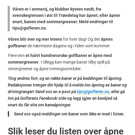
Våren er i anmarsj, og klubber kysten rundt, fra
svenskegrensen i øst til Trøndelag har åpnet‚ eller åpner
snart, banen med sommergreener. Meld endringer til
tips@golferen.no.
Våren blir mer og mer intens
for hver dag! Og det
åpnes
golfbaner
de nærmeste dagene og i tiden som kommer.
Flere enn
et halvt hundrenorske golfbaner er åpne med
sommergreener
. I tillegg kan mange baner tilby spill på
vintergreener og åpne treningsområder.
Ting endres fort, og en rekke baner er på beddingen til åpning.
Redaksjonen trenger din hjelp til å melde inn åpning av baner og
drivingranger! Send oss en e-post på
tips@golferen.no
, eller gå
inn på Golferens Facebook-side og legg igjen en beskjed så
snart du får vite om baneåpninger.
Send oss også meldinger om baner som ikke er med i listen.
Slik leser du listen over åpne