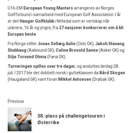
U16-EM
European Young Masters
arrangeres av Norges
Golfforbund i samarbeid med European Golf Association. I år
er det
Hauger Golfklubb
i Nittedal som er vertskap når
utøvere, 16 år og yngre, fra
27 nasjoner konkurrerer om å bli
Europas beste
.
Fra Norge stiller
Jonas Sellæg Aulie
(Oslo GK),
Jakob Stavang
Stubhaug
(Aalesund GK),
Celine Brovold Sanne
(Asker GK) og
Silje Torvund Ohma
(Fana GK).
Turneringen spilles over tre dager
, og avsluttes lørdag 28.
juli. I 2017 ble det dobbelt norsk i gutteklassen da
Bård Skogen
(Haugaland GK) vant foran
Mikkel Antonsen
(Drøbak GK).
Previous
38.-plass på challengetouren i
Østerrike