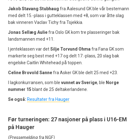
Jakob Stavang Stubhaug
fra Aalesund GK ble vår bestemann
med delt 15.-plass i gutteklassen med +8, som var åtte slag
bak vinneren Vaclav Tichy fra Tsjekkia.
Jonas Sellæg Aulie
fra Oslo GK kom tre plasseringer bak
landsmannen med +11.
I jenteklassen var det
Silje Torvund Ohma
fra Fana GK som
markerte seg best med +17 og delt 17.-plass, 20 slag bak
engelske Caitlin Whitehead på toppen.
Celine Brovold Sanne
fra Asker GK ble delt 25 med +23.
I lagkonkurransen, som ble
vunnet av Sverige
, ble
Norge
nummer 15
blant de 25 deltakerlandene.
Se også:
Resultater fra Hauger
Før turneringen: 27 nasjoner på plass i U16-EM
på Hauger
(Pressemelding fra NGF)