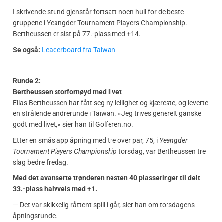
I skrivende stund gjenstår fortsatt noen hull for de beste
gruppene i Yeangder Tournament Players Championship.
Bertheussen er sist på 77.-plass med +14.
Se også:
Leaderboard fra Taiwan
Runde 2:
Bertheussen storfornøyd med livet
Elias Bertheussen har fått seg ny leilighet og kjæreste, og leverte
en strålende andrerunde i Taiwan. «Jeg trives generelt ganske
godt med livet,» sier han til Golferen.no.
Etter en småslapp åpning med tre over par, 75, i
Yeangder
Tournament Players Championship
torsdag, var Bertheussen tre
slag bedre fredag.
Med det avanserte trønderen nesten 40 plasseringer til delt
33.-plass halvveis med +1.
— Det var skikkelig råttent spill i går, sier han om torsdagens
åpningsrunde.