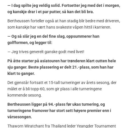
— I dag spilte jeg veldig solid. Fortsetter jeg med det i morgen,
og kanskje drar i et par putter, så kan det bli bra.
Bertheussen forteller også at han stadig blir bedre med driveren,
som kanskje har vært hans svakeste våpen hittil i karrieren.
— Og så slår jeg en del fine slag, oppsummerer han
golfformen, og legger til:
— Jeg trives generelt ganske godt med livet!
På åtte starter på asiatouren har trønderen klart cutten hele
sju ganger. Beste plassering er delt 21.-plass, som han har
klart to ganger.
Det gjenstår fortsatt et 15-tall turneringer av årets sesong, der
målet er å bli topp-60, som gir plass i alle turneringene
kommende sesong.
Bertheussen ligger på 94.-plass før ukas turnering, og
turneringene framover har stort sett høyere premier enn i
vårsesongen.
Thaworn Wiratchant fra Thailand leder Yeangder Tournament