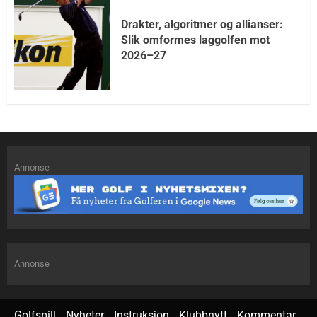
Drakter, algoritmer og allianser:
Slik omformes laggolfen mot
2026–27
Annonse
Annonse
Golfspill
Nyheter
Instruksjon
Klubbnytt
Kommentar