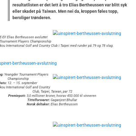
resultatlisten er det lett å tro Elias Bertheussen var blitt syk
eller skadet på Taiwan. Men nei da, kroppen føles topp,
beroliger trønderen.
E-EI! Elias Bertheussen avsluttet
Tournament Players Championship
kou International Golf and Country Club i Taipei med runder på 79 og 78 slag.
ng:
Yeangder Tournament Players
Championship
Dato:
12. – 15. september
kou International Golf and Country
Club, Taipei, Taiwan, par 72
Premiepott:
3,0 millioner kroner, hvorav 450.000 til vinneren
Tittelforsvarer:
Gaganjeet Bhullar
Norsk deltaker:
Elias Bertheussen