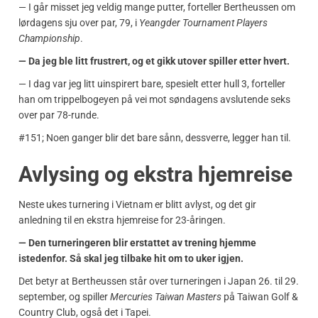
— I går misset jeg veldig mange putter, forteller Bertheussen om
lørdagens sju over par, 79, i
Yeangder Tournament Players
Championship
.
— Da jeg ble litt frustrert, og et gikk utover spiller etter hvert.
— I dag var jeg litt uinspirert bare, spesielt etter hull 3, forteller
han om trippelbogeyen på vei mot søndagens avslutende seks
over par 78-runde.
#151; Noen ganger blir det bare sånn, dessverre, legger han til.
Avlysing og ekstra hjemreise
Neste ukes turnering i Vietnam er blitt avlyst, og det gir
anledning til en ekstra hjemreise for 23-åringen.
— Den turneringeren blir erstattet av trening hjemme
istedenfor. Så skal jeg tilbake hit om to uker igjen.
Det betyr at Bertheussen står over turneringen i Japan 26. til 29.
september, og spiller
Mercuries Taiwan Masters
på Taiwan Golf &
Country Club, også det i Tapei.