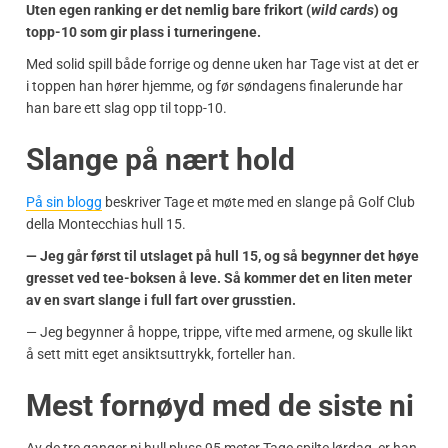
Uten egen ranking er det nemlig bare frikort (
wild cards
) og
topp-10 som gir plass i turneringene.
Med solid spill både forrige og denne uken har Tage vist at det er
i toppen han hører hjemme, og før søndagens finalerunde har
han bare ett slag opp til topp-10.
Slange på nært hold
På sin blogg
beskriver Tage et møte med en slange på Golf Club
della Montecchias hull 15.
— Jeg går først til utslaget på hull 15, og så begynner det høye
gresset ved tee-boksen å leve. Så kommer det en liten meter
av en svart slange i full fart over grusstien.
— Jeg begynner å hoppe, trippe, vifte med armene, og skulle likt
å sett mitt eget ansiktsuttrykk, forteller han.
Mest fornøyd med de siste ni