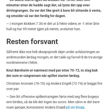
minutter etter de hadde sagt det, så lyste det opp over
drivingrangen. Da var det like greit å bare bli sittende å vente,
og omsider så var det ferdig for dagen.
— I morgen klokken 7.30 er det ut å fekte videre, er -1 etter åtte
hull og har 95 meter igjen på nieren, avslutter han.
Resten forsvant
Såfremt ikke noe helt eksepsjonelt skjer under avlslutningen av
andrerunden lørdag morgen, er det takk og farvel til de tre øvrige
nordmennene i feltet.
Knut Børsheim er nærmest med par etter 70-72, to slag bak
det som er cutgrensen når spillet starter lørdag.
Christian Aronsen (76-70) og Anders Engell (72-74) er begge fire
over par.
— Den litt offensive spillestrategien førte med seg flere bogeys
enn birdies, så da ble det ingen lav score. Men sånn er det bare
noen ganger, konstaterer Anders Engell
på sin blogg
.