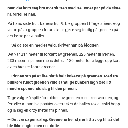
Men det kom seg bra mot slutten med tre under par på de siste
ni, forteller han.
På hans siste hull, banens hull 9, ble gruppen til Tage stående og
vente på at gruppen foran skulle gjøre seg ferdig på greenen på
det korte par-4-hullet.
— Så da sto en med et valg, skriver han på bloggen.
Det var 214 meter til forkant av greenen, 225 meter til midten,
238 meter til pinnen mens det var 180 meter for å legge opp kort
av en bunker foran greenen.
— Pinnen sto på et lite platå helt bakerst på greenen. Med tre
bunkere rundt greenen ville samtlige bunkerslag være litt
mindre spennende slag til den pinnen.
Tage valgte å spille for midten av greenen med treerwooden, og
forteller at han ble positivt overrasket da ballen tok et solid hopp
og la seg en drøy meter fra pinnen.
— Det var dagens slag. Greenene her styrer litt av og til, så det
ble ikke eagle, men en birdie.