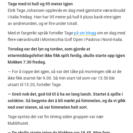
Tage med ni hull og 95 meter igjen
Eirik Tage Johansen opplevde en dag med gjentatte væravbrudd
i Italia fredag. Han har 95 meter på hull 9 pluss back-nine igjen
av andrerunden, og er fire under totalt.
Med et fargerikt språk forteller Tage
på sin blogg
om en dag med
flere væravbrudd i Montecchia Golf Open i Padova i Nord-Italia.
Torsdag var det lyn og torden, som gjorde at
ettermiddagsfeltet ikke fikk spilt ferdig, skulle starte opp igjen
klokken 7.30 fredag.
— For å toppe det igjen, så var det tåke på morningen slik at de
ikke fikk startet før 9.00. Så min start tid som var 13.50 ble
utsatt til 15.20, forteller Tage.
— Greit nok det, god tid til å ha en lang lunch. Startet å spille i
solskinn. Så begynte det å bli mørkt på himmelen, og da vi gikk
ned over nieren, så var himmelen helt sort.
Tage syntes det var fin timing siden gruppen var nær
klubbhuset.
— De skulle starte igjen da klokken var 18.45. Men fem