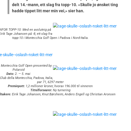
delt 14.-mann, ett slag fra topp-10. «Skulle jo ønsket ting
hadde tippet litt mer min vei,» sier han.
NFOR TOPP-10: Med en avslutnig på
irik Tage Johansen på -8, ett slag fra
topp-10 i Montecchia Golf Open i Padova i Nord-Italia.
Montecchia Golf Open presented by
Polaroid
Dato:
2. — 5. mai
Club della Montecchia, Padova, Italia,
par 71, 6297 meter
Premiepott:
1,2 millioner kroner, hvorav 196.000 til vinneren
Tittelforsvarer:
Ny turnering
ltakere:
Eirik Tage Johansen, Knut Børsheim, Anders Engell og Christian Aronsen