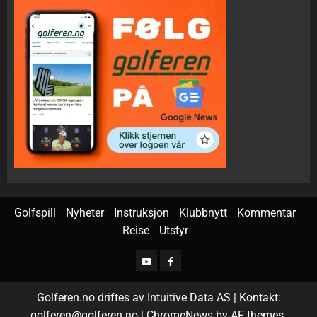
Golfspill
Nyheter
Instruksjon
Klubbnytt
Kommentar
Reise
Utstyr
Golferen.no driftes av Intuitive Data AS | Kontakt:
golferen@golferen.no
|
ChromeNews
by AF themes.