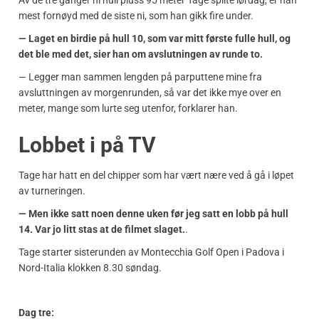
Av de tre ganger ni hull pluss 95 meter Tage spilte lørdag, er han
mest fornøyd med de siste ni, som han gikk fire under.
— Laget en birdie på hull 10, som var mitt første fulle hull, og
det ble med det, sier han om avslutningen av runde to.
— Legger man sammen lengden på parputtene mine fra
avsluttningen av morgenrunden, så var det ikke mye over en
meter, mange som lurte seg utenfor, forklarer han.
Lobbet i på TV
Tage har hatt en del chipper som har vært nære ved å gå i løpet
av turneringen.
— Men ikke satt noen denne uken før jeg satt en lobb på hull
14. Var jo litt stas at de filmet slaget.
.
Tage starter sisterunden av Montecchia Golf Open i Padova i
Nord-Italia klokken 8.30 søndag.
Dag tre: