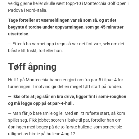
veldig gjerne heller skulle vært topp-10 i Montecchia Golf Open i
Padova i Nord-Italia.
Tage forteller at værmeldingen var så som så, og at det
begynte å tordne under oppvarmingen, som ga 45 minutter
utsettelse.
— Etter å ha varmet opp i regn så var det fint vær, selv om det
blåste litt friskt, forteller han.
Tøff åpning
Hull 1 på Montecchia-banen er gjort om fra par-5 til par-4 for
turneringen. I motvind gir det en meget tøff start på runden.
— Ikke ofte at jeg slår en bra drive, ligger fint i semi-roughen
og må legge opp på et par-4-hull.
— Man får jo bare smile og le. Med en litt rufsete start, så kom
spillet seg. Fikk jobbet scoren tilbake til par, forteller han om
åpningen med bogey på de to første hullene, som senere ble
utlignet av birdie på hullene 4 og 12.