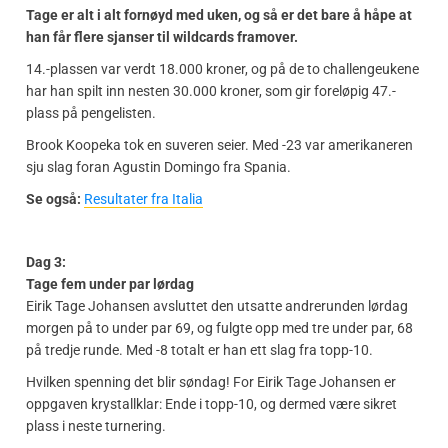
Tage er alt i alt fornøyd med uken, og så er det bare å håpe at
han får flere sjanser til wildcards framover.
14.-plassen var verdt 18.000 kroner, og på de to challengeukene
har han spilt inn nesten 30.000 kroner, som gir foreløpig 47.-
plass på pengelisten.
Brook Koopeka tok en suveren seier. Med -23 var amerikaneren
sju slag foran Agustin Domingo fra Spania.
Se også:
Resultater fra Italia
Dag 3:
Tage fem under par lørdag
Eirik Tage Johansen avsluttet den utsatte andrerunden lørdag
morgen på to under par 69, og fulgte opp med tre under par, 68
på tredje runde. Med -8 totalt er han ett slag fra topp-10.
Hvilken spenning det blir søndag! For Eirik Tage Johansen er
oppgaven krystallklar: Ende i topp-10, og dermed være sikret
plass i neste turnering.